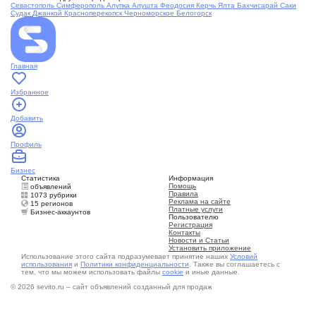
Севастополь
Симферополь
Алупка
Алушта
Феодосия
Керчь
Ялта
Бахчисарай
Саки
Судак
Джанкой
Красноперекопск
Черноморское
Белогорск
Главная
Избранное
Добавить
Профиль
Бизнес
Статистика
Информация
Помощь
объявлений
Правила
1073 рубрики
Реклама на сайте
15 регионов
Платные услуги
Бизнес-аккаунтов
Пользователю
Регистрация
Контакты
Новости и Статьи
Установить приложение
Использование этого сайта подразумевает принятие наших
Условий
использования
и
Политики конфиденциальности
. Также вы соглашаетесь с
тем, что мы можем использовать файлы
cookie
и иные данные.
© 2026 sevito.ru – сайт объявлений созданный для продаж