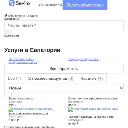
Подать объявление
Бизнес-аккаунты
Объявления на карте
Евпатория
Категории
Услуги в Евпатории
Магические услуги
1
Услуги для водителей
1
Юридические услуги
2
Все параметры
Все
(4)
От Бизнес-аккаунтов
(0)
Частные
(4)
Эксертиза,оценка
Качественные юридические услуги
Евпатория
Евпатория
955
₽
955
₽
4
Услуги легкового эвакуатора
1
Евпатория
Таролог/расклад на картах Таро
Евпатория
3 000
₽
от 50
₽
Объявления в других городах Крыма