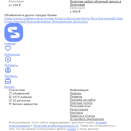
Евпатория
Телеграм забыл облачный пароль в
Телеграме
от 100
₽
Евпатория
1 500
₽
Объявления в других городах Крыма
Севастополь
Симферополь
Алупка
Алушта
Феодосия
Керчь
Ялта
Бахчисарай
Саки
Судак
Джанкой
Красноперекопск
Черноморское
Белогорск
Главная
Избранное
Добавить
Профиль
Бизнес
Статистика
Информация
Помощь
объявлений
Правила
1073 рубрики
Реклама на сайте
15 регионов
Платные услуги
Бизнес-аккаунтов
Пользователю
Регистрация
Контакты
Новости и Статьи
Установить приложение
Использование этого сайта подразумевает принятие наших
Условий
использования
и
Политики конфиденциальности
. Также вы соглашаетесь с
тем, что мы можем использовать файлы
cookie
и иные данные.