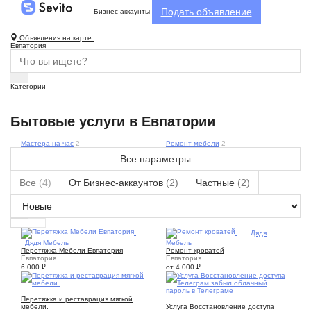
Подать объявление
Бизнес-аккаунты
Объявления на карте
Евпатория
Категории
Бытовые услуги в Евпатории
Мастера на час
2
Ремонт мебели
2
Все параметры
Все
(4)
От Бизнес-аккаунтов
(2)
Частные
(2)
1
Дядя
1
Дядя Мебель
Мебель
Перетяжка Мебели Евпатория
Ремонт кроватей
Евпатория
Евпатория
6 000
₽
от 4 000
₽
6
Перетяжка и реставрация мягкой
5
мебели.
Услуга Восстановление доступа