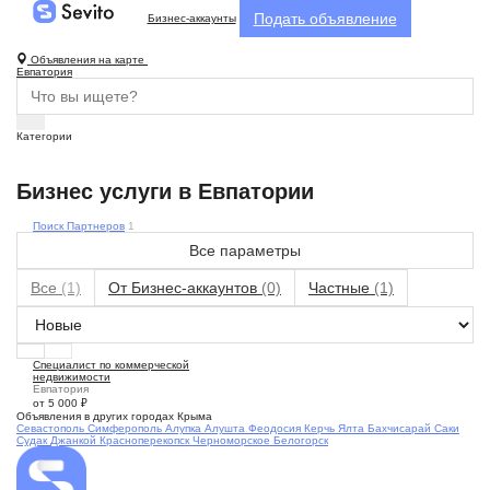
Подать объявление
Бизнес-аккаунты
Объявления на карте
Евпатория
Категории
Бизнес услуги в Евпатории
Поиск Партнеров
1
Все параметры
Все
(1)
От Бизнес-аккаунтов
(0)
Частные
(1)
Специалист по коммерческой
недвижимости
Евпатория
от 5 000
₽
Объявления в других городах Крыма
Севастополь
Симферополь
Алупка
Алушта
Феодосия
Керчь
Ялта
Бахчисарай
Саки
Судак
Джанкой
Красноперекопск
Черноморское
Белогорск