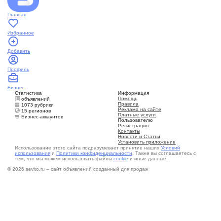
Главная
Избранное
Добавить
Профиль
Бизнес
Статистика
Информация
Помощь
объявлений
Правила
1073 рубрики
Реклама на сайте
15 регионов
Платные услуги
Бизнес-аккаунтов
Пользователю
Регистрация
Контакты
Новости и Статьи
Установить приложение
Использование этого сайта подразумевает принятие наших
Условий
использования
и
Политики конфиденциальности
. Также вы соглашаетесь с
тем, что мы можем использовать файлы
cookie
и иные данные.
© 2026 sevito.ru – сайт объявлений созданный для продаж