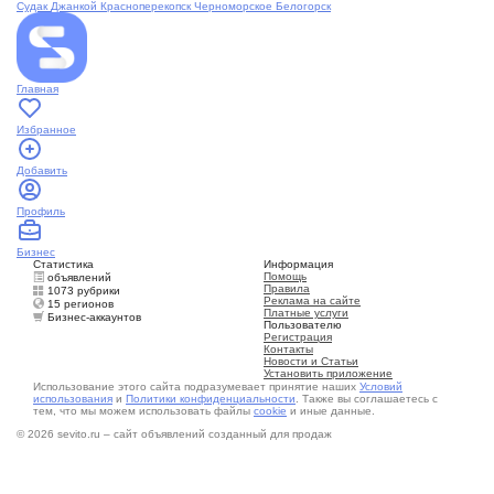
Судак
Джанкой
Красноперекопск
Черноморское
Белогорск
Главная
Избранное
Добавить
Профиль
Бизнес
Статистика
Информация
Помощь
объявлений
Правила
1073 рубрики
Реклама на сайте
15 регионов
Платные услуги
Бизнес-аккаунтов
Пользователю
Регистрация
Контакты
Новости и Статьи
Установить приложение
Использование этого сайта подразумевает принятие наших
Условий
использования
и
Политики конфиденциальности
. Также вы соглашаетесь с
тем, что мы можем использовать файлы
cookie
и иные данные.
© 2026 sevito.ru – сайт объявлений созданный для продаж