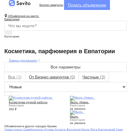
Подать объявление
Бизнес-аккаунты
Объявления на карте
Евпатория
Категории
Косметика, парфюмерия в Евпатории
Товары для женщин
3
Все параметры
Все
(3)
От Бизнес-аккаунтов
(0)
Частные
(3)
3
2
Косметичка ручной работы
Мыло. Новое.
Евпатория
Евпатория
не указана
350
₽
2
Мыло.
Евпатория
не указана
Объявления в других городах Крыма
Севастополь
Симферополь
Алупка
Алушта
Феодосия
Керчь
Ялта
Бахчисарай
Саки