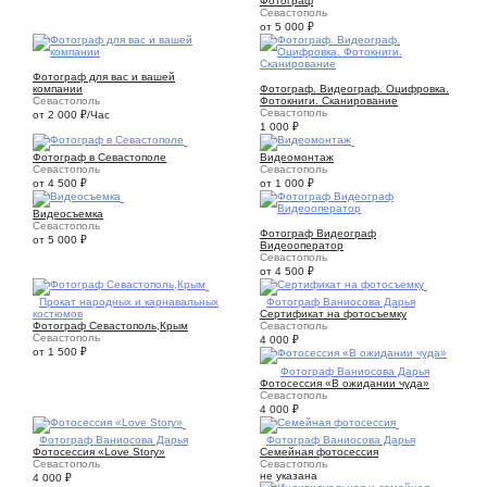
Фотограф
Севастополь
от 5 000
₽
15
Фотограф для вас и вашей
5
компании
Фотограф. Видеограф. Оцифровка.
Севастополь
Фотокниги. Сканирование
Севастополь
от 2 000
₽
/Час
1 000
₽
5
2
Фотограф в Севастополе
Видеомонтаж
Севастополь
Севастополь
от 4 500
₽
от 1 000
₽
1
Видеосъемка
2
Севастополь
Фотограф Видеограф
от 5 000
₽
Видеооператор
Севастополь
от 4 500
₽
4
Прокат народных и карнавальных
1
Фотограф Ваниосова Дарья
костюмов
Сертификат на фотосъемку
Фотограф Севастополь,Крым
Севастополь
Севастополь
4 000
₽
от 1 500
₽
1
Фотограф Ваниосова Дарья
Фотосессия «В ожидании чуда»
Севастополь
4 000
₽
1
Фотограф Ваниосова Дарья
1
Фотограф Ваниосова Дарья
Фотосессия «Love Story»
Семейная фотосессия
Севастополь
Севастополь
не указана
4 000
₽