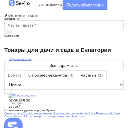
Подать объявление
Бизнес-аккаунты
Объявления на карте
Евпатория
Категории
Товары для дачи и сада в Евпатории
Садовая мебель
1
Все параметры
Все
(1)
От Бизнес-аккаунтов
(0)
Частные
(1)
8
Качель садовая
Евпатория
34 999
₽
Объявления в других городах Крыма
Севастополь
Симферополь
Алупка
Алушта
Феодосия
Керчь
Ялта
Бахчисарай
Саки
Судак
Джанкой
Красноперекопск
Черноморское
Белогорск