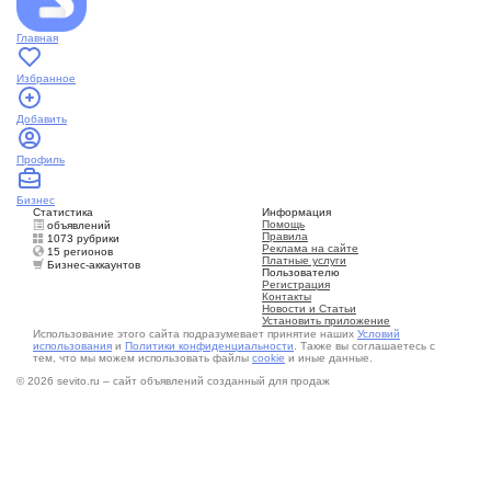
Главная
Избранное
Добавить
Профиль
Бизнес
Статистика
Информация
Помощь
объявлений
Правила
1073 рубрики
Реклама на сайте
15 регионов
Платные услуги
Бизнес-аккаунтов
Пользователю
Регистрация
Контакты
Новости и Статьи
Установить приложение
Использование этого сайта подразумевает принятие наших
Условий
использования
и
Политики конфиденциальности
. Также вы соглашаетесь с
тем, что мы можем использовать файлы
cookie
и иные данные.
© 2026 sevito.ru – сайт объявлений созданный для продаж