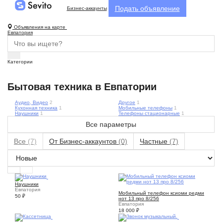
Подать объявление
Бизнес-аккаунты
Объявления на карте
Евпатория
Категории
Бытовая техника в Евпатории
Аудио, Видео
2
Другое
1
Кухонная техника
1
Мобильные телефоны
1
Наушники
1
Телефоны стационарные
1
Все параметры
Все
(7)
От Бизнес-аккаунтов
(0)
Частные
(7)
2
Наушники
2
Евпатория
Мобильный телефон ксиоми редми
50
₽
нот 13 про 8/256
Евпатория
18 000
₽
2
2