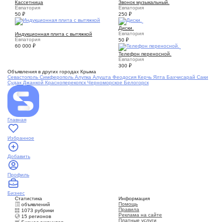
Кассетница
Звонок музыкальный.
Евпатория
Евпатория
50
₽
250
₽
1
Диски.
4
Евпатория
Индукционная плита с вытяжкой
Евпатория
50
₽
60 000
₽
2
Телефон переносной.
Евпатория
300
₽
Объявления в других городах Крыма
Севастополь
Симферополь
Алупка
Алушта
Феодосия
Керчь
Ялта
Бахчисарай
Саки
Судак
Джанкой
Красноперекопск
Черноморское
Белогорск
Главная
Избранное
Добавить
Профиль
Бизнес
Статистика
Информация
Помощь
объявлений
Правила
1073 рубрики
Реклама на сайте
15 регионов
Платные услуги