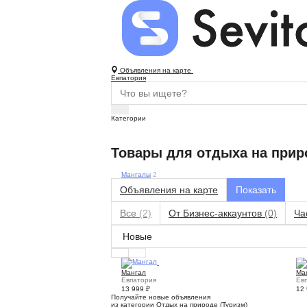
Объявления на карте
Евпатория
Категории
Товары для отдыха на прир
Мангалы
2
Объявления на карте
Все
(2)
От Бизнес-аккаунтов
(0)
Ча
10
Мангал
Ма
Евпатория
Ев
13 999
₽
12
Получайте новые объявления
из категории Отдых на природе (Туризм)