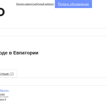
Подать объявление
Бизнес-аккаунты
Личный кабинет
оде в Евпатории
стные
(2)
1
нгал
патория
 999
₽