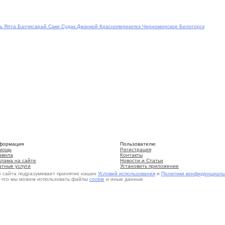
ь
Ялта
Бахчисарай
Саки
Судак
Джанкой
Красноперекопск
Черноморское
Белогорск
формация
Пользователю
мощь
Регистрация
авила
Контакты
клама на сайте
Новости и Статьи
атные услуги
Установить приложение
о сайта подразумевает принятие наших
Условий использования
и
Политики конфиденциаль
, что мы можем использовать файлы
cookie
и иные данные.