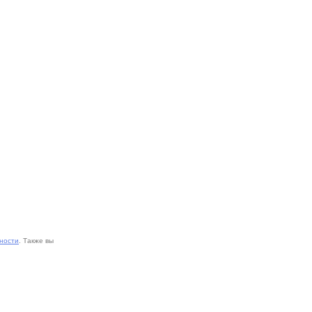
ности
. Также вы