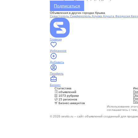
Подписаться
Объявления в других городах Крыма
Севастополь
Симферополь
Алупка
Алушта
Феодосия
Керч
Главная
Избранное
Добавить
Профиль
Бизнес
Статистика
Ин
По
объявлений
Пр
1073 рубрики
Ре
15 регионов
Пл
Бизнес-аккаунтов
Использование этог
соглашаетесь с тем
© 2026 sevito.ru – сайт объявлений созданный для продаж