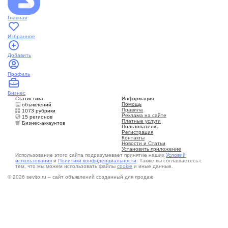
Главная
Избранное
Добавить
Профиль
Бизнес
Статистика
Информация
Помощь
объявлений
Правила
1073 рубрики
Реклама на сайте
15 регионов
Платные услуги
Бизнес-аккаунтов
Пользователю
Регистрация
Контакты
Новости и Статьи
Установить приложение
Использование этого сайта подразумевает принятие наших
Условий
использования
и
Политики конфиденциальности
. Также вы соглашаетесь с
тем, что мы можем использовать файлы
cookie
и иные данные.
© 2026 sevito.ru – сайт объявлений созданный для продаж