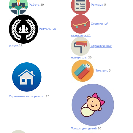
Работа
39
Реклама
5
Спортивный
Ритуальные
инвентарь
40
услуги
19
Строительные
материалы
30
Текстиль
5
Строительство и ремонт
35
Товары для детей
20