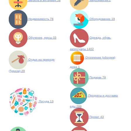
Мебель и интерьер
59
Мероприятия
2
Недвижимость
78
Оборудование
19
Обучение, курсы
33
Одежда, обувь,
аксессуары
1402
Отопление (обогрев)
Отдых на природе
дома
1
(Туризм)
29
Подарки
79
Продукты и доставка
Посуда
13
еды
299
Прокат
43