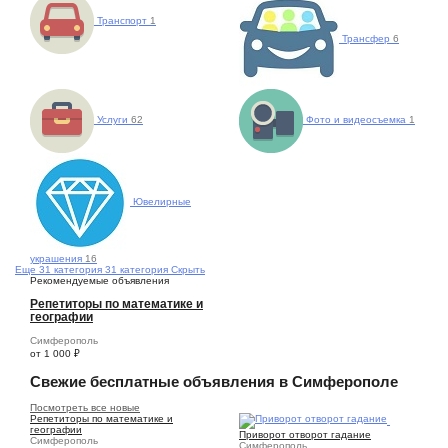
Транспорт
1
Трансфер
6
Услуги
62
Фото и видеосъемка
1
Ювелирные
украшения
16
Еще
31 категория
31 категория
Скрыть
Рекомендуемые объявления
Репетиторы по математике и
географии
Симферополь
от 1 000
₽
Свежие бесплатные объявления в Симферополе
Посмотреть все новые
Репетиторы по математике и
1
географии
Приворот отворот гадание
Симферополь
Симферополь