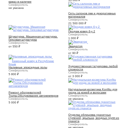
33 000
₽
камаз в наличии
Симферополь
не указана
7
Сеть салонов лкм и декоративных
материалов
Симферополь
21 500 000
₽
2
Продам ковер б-у 2
2
Симферополь
Штукатурка. Машинная штукатурка.
1 000
₽
Гипсовая штукатурка
1
Симферополь
Эвакуатор
от 550
₽
Симферополь
от 90
₽
10
Каменный ковёр в Республике
11
Крым
Художественная татуировка любой
Наливные эпоксидные полы
сложности
Симферополь
Симферополь
5 800
₽
от 3 000
₽
1
8
Натуральная косметика Konfitu для
Ремонт обогревателей
ухода за кожей и волосами
Truma.Обслуживание автокемперов
Симферополь
Симферополь
не указана
5 000
₽
4
Отделка облицовка гранитных
ступеней, крыльца, входных групп из
гранита
Симферополь
не указана