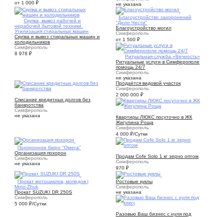
от 1 000
₽
не указана
2
Благоустройство захоронений
5
Скупка, вывоз рабочей и
"Дело Чести"
нерабочей бытовой техники.
Благоустройство могил
Утилизация стиральных машин
Симферополь
Скупка и вывоз стиральных машин и
от 1 500
₽
холодильников
Симферополь
8 978
₽
1
Ритуальная служба «Вечность»
Ритуальные услуги в Симферополе
помощь 24/7
Симферополь
не указана
Продаётся видовой участок
Симферополь
2
2 000 000
₽
Списание кредитных долгов без
банкротства
Симферополь
21
не указана
Квартиры ЛЮКС посуточно в ЖК
Жигулина Роща
Симферополь
4 000
₽
/Сутки
1
Похоронное бюро "Омега"
1
Организация похорон
Продам Cofe Solo 1 кг зерно оптом
Симферополь
Симферополь
не указана
970
₽
8
1
Прокат мотоциклов, мопедов |
Ростовые куклы
Moto-Zhuk
Симферополь
Прокат SUZUKI DR 250S
не указана
Симферополь
5 000
₽
/Сутки
1
Разовью Ваш бизнес с нуля под