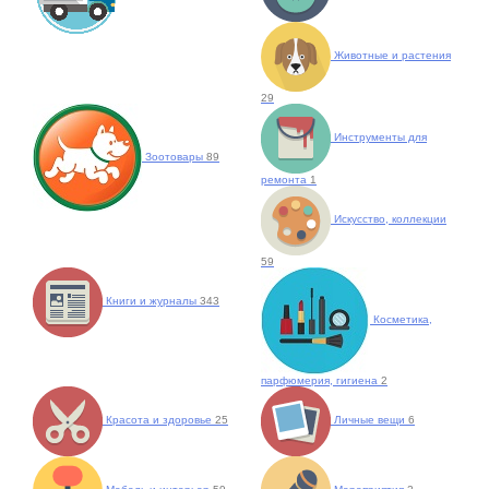
Животные и растения
29
Инструменты для
Зоотовары
89
ремонта
1
Искусство, коллекции
59
Книги и журналы
343
Косметика,
парфюмерия, гигиена
2
Красота и здоровье
25
Личные вещи
6