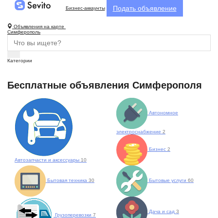
Подать объявление
Бизнес-аккаунты
Объявления на карте
Симферополь
Категории
Бесплатные объявления Симферополя
Автономное
электроснабжение
2
Бизнес
2
Автозапчасти и аксессуары
10
Бытовая техника
30
Бытовые услуги
60
Дача и сад
3
Грузоперевозки
7