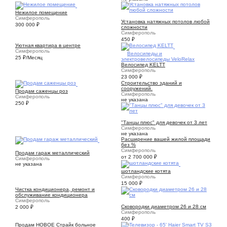
6
Нежилое помещение
12
Симферополь
Установка натяжных потолов любой
300 000
₽
сложности
Симферополь
450
₽
Уютная квартира в центре
Симферополь
10
Велосипеды и
25
₽
/Месяц
электровелосипеды VeloRelax
Велосипед KELTT
Симферополь
23 000
₽
Строительство зданий и
4
сооружений.
Продам саженцы роз
Симферополь
Симферополь
не указана
250
₽
1
"Танцы плюс" для девочек от 3 лет
Симферополь
не указана
Расширение вашей жилой площади
без %
4
Симферополь
Продам гараж металлический
от 2 700 000
₽
Симферополь
1
не указана
шотландские котята
Симферополь
15 000
₽
Чистка кондиционера, ремонт и
обслуживание кондиционера
Симферополь
2
Сковородки диаметром 26 и 28 см
2 000
₽
Симферополь
400
₽
Продам НОВОЕ Страйк больное