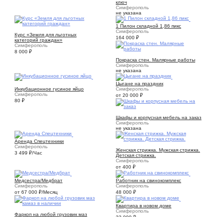
ключ
Симферополь
не указана
1
1 Пилон складной 1,86 пикс
10
Симферополь
Курс «Земля для льготных
164 000
₽
категорий граждан»
Симферополь
8 000
₽
1
Покраска стен. Малярные работы
Симферополь
не указана
2
5
Цыгане на праздник
Инкубационное гусиное яйцо
Симферополь
Симферополь
от 20 000
₽
80
₽
1
Шкафы и корпусная мебель на заказ
Симферополь
не указана
1
Аренда Спецтехники
1
Симферополь
Женская стрижка. Мужская стрижка.
3 499
₽
/Час
Детская стрижка.
Симферополь
от 400
₽
1
1
Медсестра/Медбрат
Работник на свинокомплекс
Симферополь
Симферополь
от 67 000
₽
/Месяц
48 000
₽
14
Квартира в новом доме
4
Симферополь
Фаркоп на любой грузовик маз