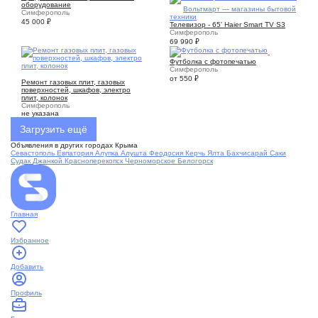
оборудование
1
Вольтмарт — магазины бытовой
Симферополь
техники
45 000
₽
Телевизор - 65' Haier Smart TV S3
Симферополь
69 990
₽
1
Футболка с фотопечатью
Симферополь
1
от 550
₽
Ремонт газовых плит, газовых
поверхностей, шкафов, электро
плит, колонок
Симферополь
не указана
Загрузить ещё
Объявления в других городах Крыма
Севастополь
Евпатория
Алупка
Алушта
Феодосия
Керчь
Ялта
Бахчисарай
Саки
Судак
Джанкой
Красноперекопск
Черноморское
Белогорск
Главная
Избранное
Добавить
Профиль