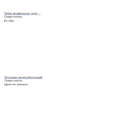
Гибка профильных труб,...
Севастополь
₽
1 000
Тетраэдр железобетонный
Севастополь
Цена не указана