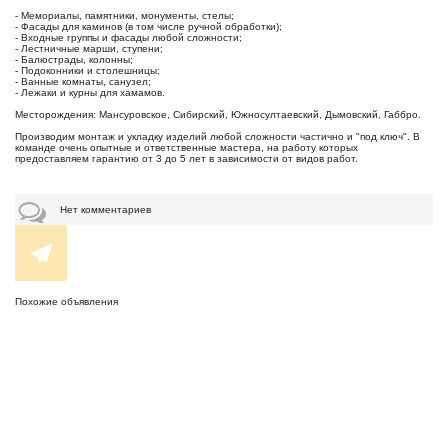
- Мемориалы, памятники, монументы, стелы;
- Фасады для каминов (в том числе ручной обработки);
- Входные группы и фасады любой сложности;
- Лестничные марши, ступени;
- Балюстрады, колонны;
- Подоконники и столешницы;
- Ванные комнаты, санузел;
- Лежаки и курны для хамамов.
Месторождения: Мансуровское, Сибирский, Южносултаевский, Дымовский, Габбро.
Производим монтаж и укладку изделий любой сложности частично и "под ключ". В
команде очень опытные и ответственные мастера, на работу которых
предоставляем гарантию от 3 до 5 лет в зависимости от видов работ.
Нет комментариев
Похожие объявления