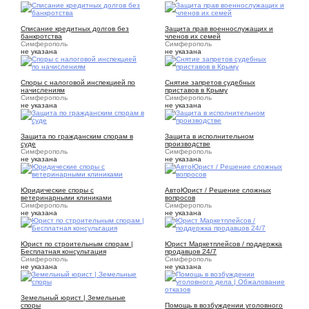
2
1
Списание кредитных долгов без
Защита прав военнослужащих и
банкротства
членов их семей
Симферополь
Симферополь
не указана
не указана
1
1
Споры с налоговой инспекцией по
Снятие запретов судебных
начислениям
приставов в Крыму
Симферополь
Симферополь
не указана
не указана
1
1
Защита по гражданским спорам в
Защита в исполнительном
суде
производстве
Симферополь
Симферополь
не указана
не указана
1
1
Юридические споры с
АвтоЮрист / Решение сложных
ветеринарными клиниками
вопросов
Симферополь
Симферополь
не указана
не указана
1
1
Юрист по строительным спорам |
Юрист Маркетплейсов / поддержка
Бесплатная консультация
продавцов 24/7
Симферополь
Симферополь
не указана
не указана
1
Земельный юрист | Земельные
1
споры
Помощь в возбуждении уголовного