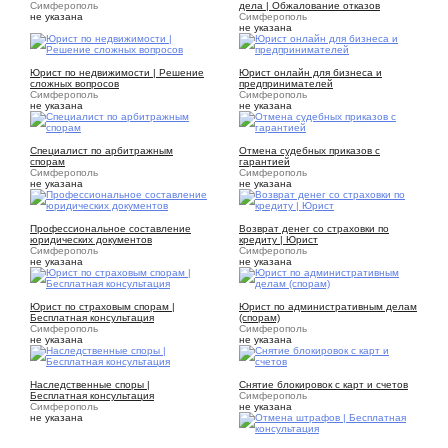
Симферополь
дела | Обжалование отказов
не указана
Симферополь
не указана
1
1
Юрист по недвижимости | Решение
Юpиcт oнлайн для бизнeca и
сложных вопросов
пpедпринимателeй
Симферополь
Симферополь
не указана
не указана
1
1
Специалист по арбитражным
Отмена судебных приказов с
спорам
гарантией
Симферополь
Симферополь
не указана
не указана
1
1
Профессиональное составление
Возврат денег со страховки по
юридических документов
кредиту | Юрист
Симферополь
Симферополь
не указана
не указана
1
1
Юрист по страховым спорам |
Юрист по административным делам
Бесплатная консультация
(спорам)
Симферополь
Симферополь
не указана
не указана
1
1
Наследственные споры |
Снятие блокировок с карт и счетов
Бесплатная консультация
Симферополь
Симферополь
не указана
не указана
1