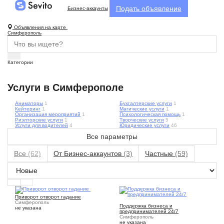
Подать объявление
Бизнес-аккаунты
Объявления на карте
Симферополь
Категории
Услуги в Симферополе
Аниматоры
1
Бухгалтерские услуги
1
Кейтеринг
1
Магические услуги
1
Организация мероприятий
1
Психологическая помощь
1
Риэлторские услуги
1
Творческие услуги
5
Услуги для водителей
4
Юридические услуги
46
Все параметры
Все
(62)
От Бизнес-аккаунтов
(3)
Частные
(59)
1
Приворот отворот гадание
1
Симферополь
Поддержка бизнеса и
не указана
предпринимателей 24/7
Симферополь
не указана