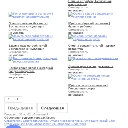
Отмена штрафов | Бесплатная
консультация
Симферополь
не указана
1
1
Поиск пропавших без вести |
Юрист в сфере образования |
Бесплатная консультация
буллинг ребенка
Симферополь
Симферополь
не указана
не указана
1
1
Защита прав потребителей |
Отмена исполнительной надписи
Бесплатная консультация
нотариуса
Симферополь
Симферополь
не указана
не указана
1
1
Лучший юрист по недвижимости
Расторжение брака | Выгодный
Симферополь
раздел имущества
не указана
Симферополь
не указана
1
Юрист по вопросам пенсии |
Пенсионные споры
Симферополь
не указана
1
2
Предыдущая
Следующая
Показано: 32 из 62 объявлений
Объявления в других городах Крыма
Севастополь
Евпатория
Алупка
Алушта
Феодосия
Керчь
Ялта
Бахчисарай
Саки
Судак
Джанкой
Красноперекопск
Черноморское
Белогорск