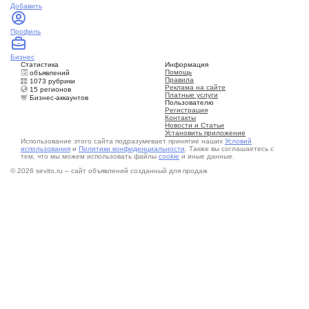
Добавить
Профиль
Бизнес
Статистика
Информация
Помощь
объявлений
Правила
1073 рубрики
Реклама на сайте
15 регионов
Платные услуги
Бизнес-аккаунтов
Пользователю
Регистрация
Контакты
Новости и Статьи
Установить приложение
Использование этого сайта подразумевает принятие наших
Условий
использования
и
Политики конфиденциальности
. Также вы соглашаетесь с
тем, что мы можем использовать файлы
cookie
и иные данные.
© 2026 sevito.ru – сайт объявлений созданный для продаж