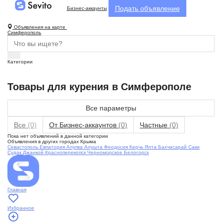
Подать объявление
Бизнес-аккаунты
Объявления на карте
Симферополь
Категории
Товары для курения в Симферополе
Все параметры
Все
(0)
От Бизнес-аккаунтов
(0)
Частные
(0)
Пока нет объявлений в данной категории
Объявления в других городах Крыма
Севастополь
Евпатория
Алупка
Алушта
Феодосия
Керчь
Ялта
Бахчисарай
Саки
Судак
Джанкой
Красноперекопск
Черноморское
Белогорск
Главная
Избранное