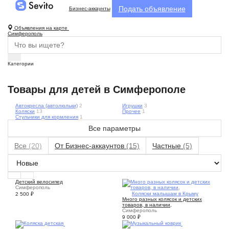
Подать объявление
Бизнес-аккаунты
Объявления на карте
Симферополь
Категории
Товары для детей в Симферополе
Автокресла (автолюльки)
2
Игрушки
3
Коляски
13
Прочее
1
Стульчики для кормления
1
Все параметры
Все
(20)
От Бизнес-аккаунтов
(15)
Частные
(5)
Детский велосипед
Симферополь
5
Коляски малышам в Крыму
2 500
₽
Много разных колясок и детских
товаров, в наличии,
Симферополь
9 000
₽
3
4