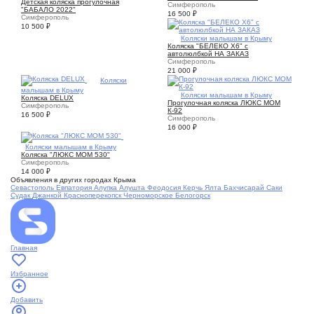
Детская коляска прогулочная
Симферополь
"БАБАЛО 2022"
16 500
₽
Симферополь
10 500
₽
1
Коляски малышам в Крыму
Коляска "БЕЛЕКО Х6" с
автолюлбкой НА ЗАКАЗ
Симферополь
21 000
₽
2
Коляски
малышам в Крыму
4
Коляски малышам в Крыму
Коляска DELUX
Прогулочная коляска ЛЮКС МОМ
Симферополь
К-92
16 500
₽
Симферополь
16 000
₽
6
Коляски малышам в Крыму
Коляска "ЛЮКС МОМ 530"
Симферополь
14 000
₽
Объявления в других городах Крыма
Севастополь
Евпатория
Алупка
Алушта
Феодосия
Керчь
Ялта
Бахчисарай
Саки
Судак
Джанкой
Красноперекопск
Черноморское
Белогорск
Главная
Избранное
Добавить