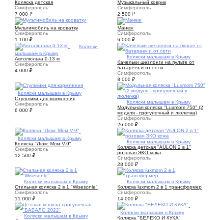
Коляска детская
Музыкальный коврик
Симферополь
Симферополь
7 000
₽
2 500
₽
4
3
Мультимобиль на кроватку
Манеж
Симферополь
Симферополь
1 100
₽
6 000
₽
1
Коляски
малышам в Крыму
2
Коляски малышам в Крыму
Автолюлька 0-13 кг
Качельки шезлонги на пульте от
Симферополь
батареек и от сети
4 000
₽
Симферополь
8 000
₽
2
Коляски малышам в Крыму
Стульчики для кормления
4
Коляски малышам в Крыму
Симферополь
Модульная коляска "Luxmom 750" (2
6 000
₽
модуля - прогулочный и люлечка)
Симферополь
26 000
₽
4
Коляски малышам в Крыму
3
Коляски малышам в Крыму
Коляска "Люкс Мом V-9"
Коляска детская "АULОN 2 в 1"
Симферополь
розовая ЭКО кожа
12 500
₽
Симферополь
28 000
₽
1
Коляски малышам в Крыму
5
Коляски малышам в Крыму
Cтильная кoляcка 2 в 1 "Wisеsonlе"
Коляска luxmom 2 в 1 трансформер
Симферополь
Симферополь
11 000
₽
14 000
₽
3
Коляски малышам в Крыму
5
Коляски малышам в Крыму
Коляска "БЕЛЕКО И КУКА"