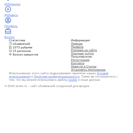
Избранное
Добавить
Профиль
Бизнес
Статистика
Информация
Помощь
объявлений
Правила
1073 рубрики
Реклама на сайте
15 регионов
Платные услуги
Бизнес-аккаунтов
Пользователю
Регистрация
Контакты
Новости и Статьи
Установить приложение
Использование этого сайта подразумевает принятие наших
Условий
использования
и
Политики конфиденциальности
. Также вы соглашаетесь с
тем, что мы можем использовать файлы
cookie
и иные данные.
© 2026 sevito.ru – сайт объявлений созданный для продаж