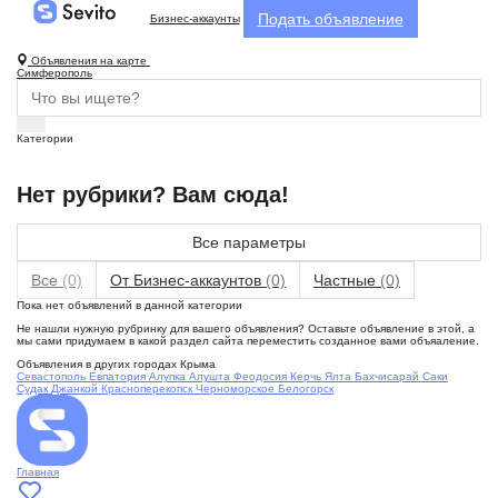
Подать объявление
Бизнес-аккаунты
Объявления на карте
Симферополь
Категории
Нет рубрики? Вам сюда!
Все параметры
Все
(0)
От Бизнес-аккаунтов
(0)
Частные
(0)
Пока нет объявлений в данной категории
Не нашли нужную рубринку для вашего объявления? Оставьте объявление в этой, а
мы сами придумаем в какой раздел сайта переместить созданное вами объяаление.
Объявления в других городах Крыма
Севастополь
Евпатория
Алупка
Алушта
Феодосия
Керчь
Ялта
Бахчисарай
Саки
Судак
Джанкой
Красноперекопск
Черноморское
Белогорск
Главная