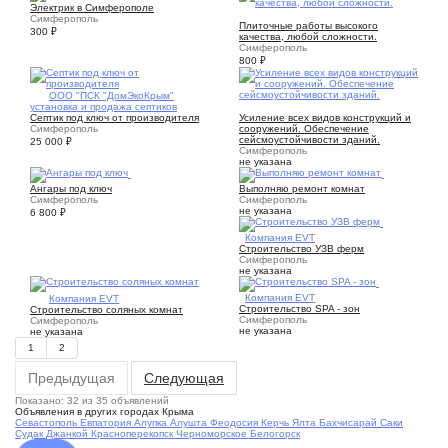
Электрик в Симферополе
6
Симферополь
Плиточные работы высокого
300
₽
качества, любой сложности.
Симферополь
800
₽
5
ООО "ПСК "ДомЭкоКрым"
установка и продажа септиков
3
Септик под ключ от производителя
Усиление всех видов конструкций и
Симферополь
сооружений. Обеспечение
сейсмоустойчивости зданий.
25 000
₽
Симферополь
не указана
4
1
Ангары под ключ
Выполняю ремонт комнат
Симферополь
Симферополь
не указана
6 800
₽
1
Компания EVT
Строительство УЗВ ферм
Симферополь
не указана
1
Компания EVT
1
Компания EVT
Строительство SPA - зон
Строительство соляных комнат
Симферополь
Симферополь
не указана
не указана
1
2
Предыдущая
Следующая
Показано: 32 из 35 объявлений
Объявления в других городах Крыма
Севастополь
Евпатория
Алупка
Алушта
Феодосия
Керчь
Ялта
Бахчисарай
Саки
Судак
Джанкой
Красноперекопск
Черноморское
Белогорск