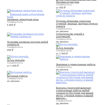
Гипсовая штукатурка
Симферополь
от 550
₽
10
Каменный ковёр в Республике
Крым
4
Наливные эпоксидные полы
Отделка облицовка гранитных
Симферополь
ступеней, крыльца, входных групп из
5 800
₽
гранита
Симферополь
не указана
Строительство зданий и
сооружений.
Симферополь
12
не указана
Установка натяжных потолов любой
сложности
1
Симферополь
Услуги прораба
450
₽
Симферополь
от 1 000
₽
1
Услуги прораба
1
Симферополь
Земляные и демонтажные работы
от 1 000
₽
Симферополь
не указана
1
Бетонные работы
Симферополь
не указана
1
Бригада строителей выполнит
строительные работы любой
сложности.Построим дом вашей
мечты, сделаем ремонт в вашей
квартир...
Симферополь
не указана