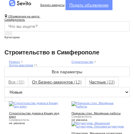
Подать объявление
Бизнес-аккаунты
Объявления на карте
Симферополь
Категории
Строительство в Симферополе
Ремонт
6
Строительство
6
Услуги мастеров
15
Все параметры
Все
(35)
От Бизнес-аккаунтов
(12)
Частные
(23)
2
1
Строительство домов в Крыму под
Покраска стен. Малярные работы
ключ
Симферополь
Симферополь
не указана
не указана
2
Штукатурка. Машинная штукатурка.