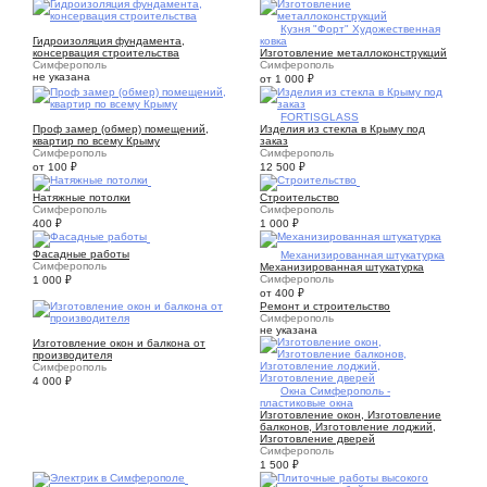
5
1
Кузня "Форт" Художественная
Гидроизоляция фундамента,
ковка
консервация строительства
Изготовление металлоконструкций
Симферополь
Симферополь
не указана
от 1 000
₽
10
6
FORTISGLASS
Проф замер (обмер) помещений,
Изделия из стекла в Крыму под
квартир по всему Крыму
заказ
Симферополь
Симферополь
от 100
₽
12 500
₽
2
1
Натяжные потолки
Строительство
Симферополь
Симферополь
400
₽
1 000
₽
4
Фасадные работы
3
Механизированная штукатурка
Симферополь
Механизированная штукатурка
Симферополь
1 000
₽
от 400
₽
Ремонт и строительство
Симферополь
не указана
1
Изготовление окон и балкона от
производителя
Симферополь
4 000
₽
2
Окна Симферополь -
пластиковые окна
Изготовление окон, Изготовление
балконов, Изготовление лоджий,
Изготовление дверей
Симферополь
1 500
₽
1