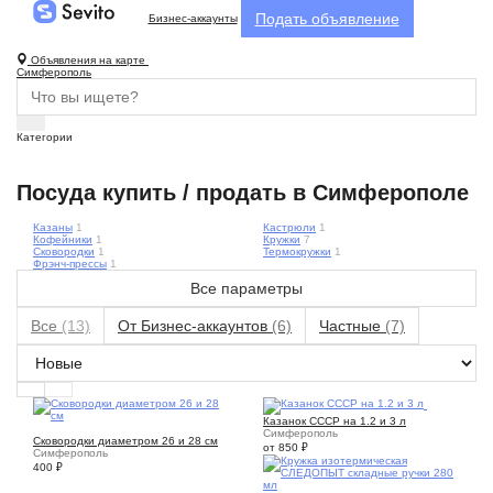
Подать объявление
Бизнес-аккаунты
Объявления на карте
Симферополь
Категории
Посуда купить / продать в Симферополе
Казаны
1
Кастрюли
1
Кофейники
1
Кружки
7
Сковородки
1
Термокружки
1
Фрэнч-прессы
1
Все параметры
Все
(13)
От Бизнес-аккаунтов
(6)
Частные
(7)
2
Казанок СССР на 1.2 и 3 л
2
Симферополь
Сковородки диаметром 26 и 28 см
от 850
₽
Симферополь
400
₽