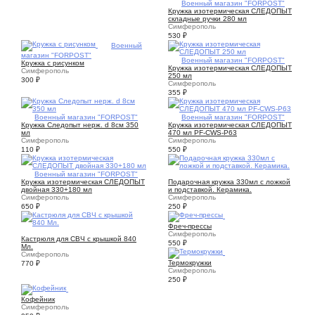
1
Военный магазин "FORPOST"
Кружка изотермическая СЛЕДОПЫТ
складные ручки 280 мл
Симферополь
530
₽
2
Военный
магазин "FORPOST"
1
Военный магазин "FORPOST"
Кружка с рисунком
Кружка изотермическая СЛЕДОПЫТ
Симферополь
250 мл
300
₽
Симферополь
355
₽
1
Военный магазин "FORPOST"
1
Военный магазин "FORPOST"
Кружка Следопыт нерж. d 8см 350
Кружка изотермическая СЛЕДОПЫТ
мл
470 мл PF-CWS-P63
Симферополь
Симферополь
110
₽
550
₽
1
Военный магазин "FORPOST"
1
Кружка изотермическая СЛЕДОПЫТ
Подарочная кружка 330мл с ложкой
двойная 330+180 мл
и подставкой. Керамика.
Симферополь
Симферополь
650
₽
250
₽
2
Фреч-прессы
1
Симферополь
Кастрюля для СВЧ с крышкой 840
550
₽
Мл.
2
Симферополь
Термокружки
770
₽
Симферополь
250
₽
1
Кофейник
Симферополь