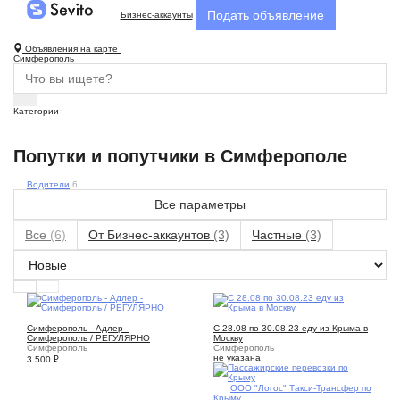
Подать объявление
Бизнес-аккаунты
Объявления на карте
Симферополь
Категории
Попутки и попутчики в Симферополе
Водители
6
Все параметры
Все
(6)
От Бизнес-аккаунтов
(3)
Частные
(3)
1
1
Симферополь - Адлер -
С 28.08 по 30.08.23 еду из Крыма в
Симферополь / РЕГУЛЯРНО
Москву
Симферополь
Симферополь
не указана
3 500
₽
1
ООО "Логос" Такси-Трансфер по
Крыму.