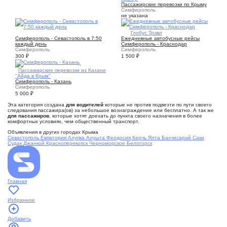
Пассажирские перевозки по Крыму
Симферополь
не указана
1
1
Глобус Трэвл
Симферополь - Севастополь в 7:50
Ежедневные автобусные рейсы
каждый день
Симферополь - Краснодар
Симферополь
Симферополь
300
₽
1 500
₽
2
Пассажирские перевозки из Казани
"Айда в Крым"
Симферополь - Казань
Симферополь
5 000
₽
Эта категория создана
для водителей
которые не против подвезти по пути своего
следования пассажира(ов) за небольшое вознаграждение или бесплатно. А так же
для пассажиров
, которые хотят доехать до пункта своего назначения в более
комфортных условиях, чем общественный транспорт.
Объявления в других городах Крыма
Севастополь
Евпатория
Алупка
Алушта
Феодосия
Керчь
Ялта
Бахчисарай
Саки
Судак
Джанкой
Красноперекопск
Черноморское
Белогорск
Главная
Избранное
Добавить