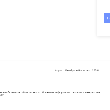
П
Адрес:
Октябрьский проспект, 123/6
ия мобильных и гибких систем отображения информации, рекламы и интерактива.
80°