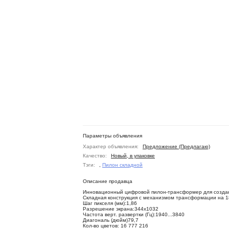
Параметры объявления
Характер объявления:
Предложение (Предлагаю)
Качество:
Новый, в упаковке
Тэги:
,
Пилон складной
Описание продавца
Инновационный цифровой пилон-трансформер для создан
Складная конструкция с механизмом трансформации на 1
Шаг пикселя (мм):1,86
Разрешение экрана:344х1032
Частота верт. развертки (Гц):1940...3840
Диагональ (дюйм)79,7
Кол-во цветов: 16 777 216