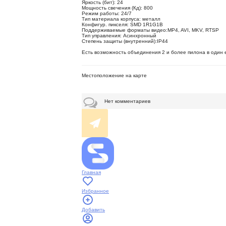
Яркость (бит): 24
Мощность свечения (Кд): 800
Режим работы: 24/7
Тип материала корпуса: металл
Конфигур. пикселя: SMD 1R1G1B
Поддерживаемые форматы видео:MP4, AVI, MKV, RTSP
Тип управления: Асинхронный
Степень защиты (внутренний):IP44
Есть возможность объединения 2 и более пилона в один 
Местоположение на карте
Нет комментариев
Главная
Избранное
Добавить