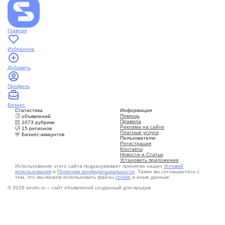
Главная
Избранное
Добавить
Профиль
Бизнес
Статистика
Информация
Помощь
объявлений
Правила
1073 рубрики
Реклама на сайте
15 регионов
Платные услуги
Бизнес-аккаунтов
Пользователю
Регистрация
Контакты
Новости и Статьи
Установить приложение
Использование этого сайта подразумевает принятие наших
Условий
использования
и
Политики конфиденциальности
. Также вы соглашаетесь с
тем, что мы можем использовать файлы
cookie
и иные данные.
© 2026 sevito.ru – сайт объявлений созданный для продаж