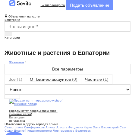
Подать объявление
Бизнес-аккаунты
Объявления на карте
Евпатория
Категории
Животные и растения в Евпатории
Животные
1
Все параметры
Все
(1)
От Бизнес-аккаунтов
(0)
Частные
(1)
3
Продам котят породы snow shoe(
снежные лапки)
Евпатория
не указана
Объявления в других городах Крыма
Севастополь
Симферополь
Алупка
Алушта
Феодосия
Керчь
Ялта
Бахчисарай
Саки
Судак
Джанкой
Красноперекопск
Черноморское
Белогорск