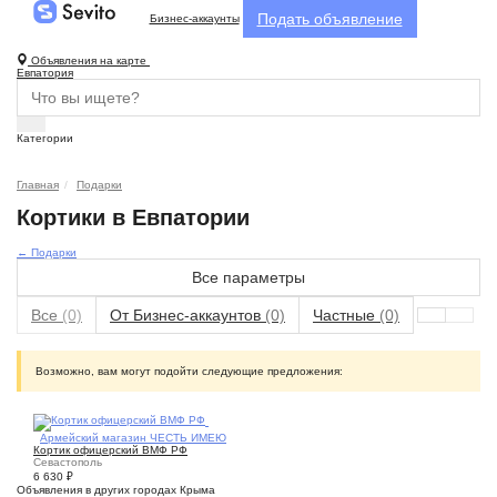
Подать объявление
Бизнес-аккаунты
Объявления на карте
Евпатория
Категории
Главная
Подарки
Кортики в Евпатории
← Подарки
Все параметры
Все
(0)
От Бизнес-аккаунтов
(0)
Частные
(0)
Возможно, вам могут подойти следующие предложения:
1
Армейский магазин ЧЕСТЬ ИМЕЮ
Кортик офицерский ВМФ РФ
Севастополь
6 630
₽
Объявления в других городах Крыма