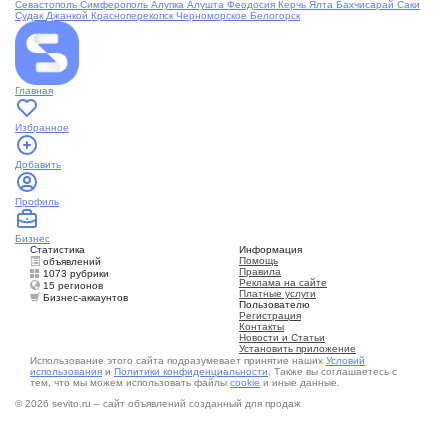
Севастополь
Симферополь
Алупка
Алушта
Феодосия
Керчь
Ялта
Бахчисарай
Саки
Судак
Джанкой
Красноперекопск
Черноморское
Белогорск
Главная
Избранное
Добавить
Профиль
Бизнес
Статистика
Информация
Помощь
объявлений
Правила
1073 рубрики
Реклама на сайте
15 регионов
Платные услуги
Бизнес-аккаунтов
Пользователю
Регистрация
Контакты
Новости и Статьи
Установить приложение
Использование этого сайта подразумевает принятие наших
Условий
использования
и
Политики конфиденциальности
. Также вы соглашаетесь с
тем, что мы можем использовать файлы
cookie
и иные данные.
© 2026 sevito.ru – сайт объявлений созданный для продаж