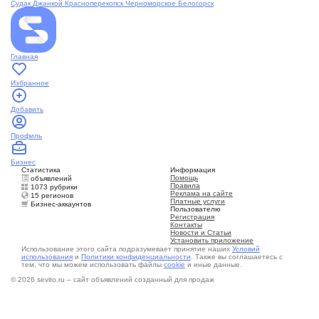
Судак
Джанкой
Красноперекопск
Черноморское
Белогорск
Главная
Избранное
Добавить
Профиль
Бизнес
Статистика
Информация
Помощь
объявлений
Правила
1073 рубрики
Реклама на сайте
15 регионов
Платные услуги
Бизнес-аккаунтов
Пользователю
Регистрация
Контакты
Новости и Статьи
Установить приложение
Использование этого сайта подразумевает принятие наших
Условий
использования
и
Политики конфиденциальности
. Также вы соглашаетесь с
тем, что мы можем использовать файлы
cookie
и иные данные.
© 2026 sevito.ru – сайт объявлений созданный для продаж