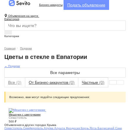
Подать объявление
Бизнес-аккаунты
Объявления на карте
Евпатория
Категории
Главная
Подарки
Цветы в стекле в Евпатории
← Подарки
Все параметры
Все
(0)
От Бизнес-аккаунтов
(0)
Частные
(0)
Возможно, вам могут подойти следующие предложения:
2
Мешочек с цветочками
Севастополь
500
₽
Объявления в других городах Крыма
Севастополь
Симферополь
Алупка
Алушта
Феодосия
Керчь
Ялта
Бахчисарай
Саки