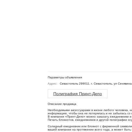
Параметры объявления
Адрес:
Севастополь 299011, г. Севастополь, ул Сенявина
Полиграфия Принт-Депо
Описание продавца
Необходимыми аксессуарами в жизни любого человека, не
информацию, чтобы она не потерялась и не забылась со 
В компании «Принт-Депо» можно заказать ежедневники и 
Печать блокнотов, ежедневников и другой полиграфии осу
Солидный ежедневник или блокнот с фирменной символико
вашей компании на протяжении всего года, а может быть 