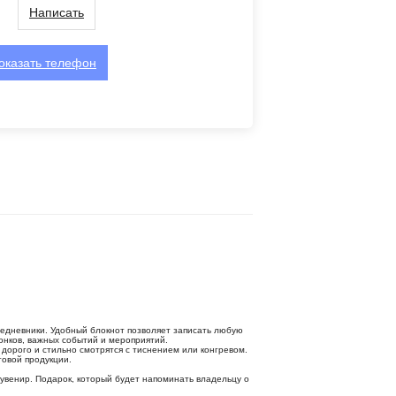
Написать
оказать
телефон
едневники. Удобный блокнот позволяет записать любую
онков, важных событий и мероприятий.
дорого и стильно смотрятся с тиснением или конгревом.
товой продукции.
увенир. Подарок, который будет напоминать владельцу о