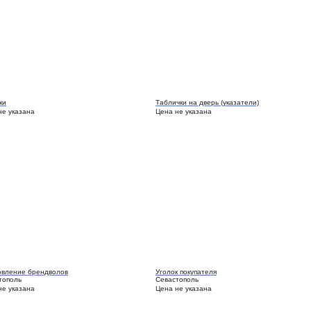
ки
Таблички на дверь (указатели)
не указана
Цена не указана
овление брендволов
Уголок покупателя
тополь
Севастополь
не указана
Цена не указана