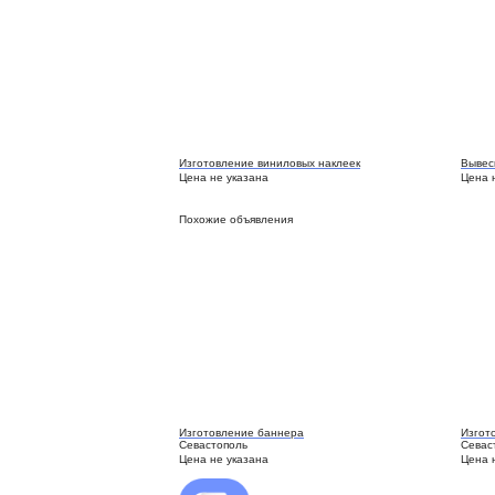
Изготовление виниловых наклеек
Вывес
Цена не указана
Цена 
Похожие объявления
Изготовление баннера
Изгот
Севастополь
Севас
Цена не указана
Цена 