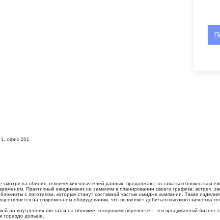
П
 1, офис 201
 смотря на обилие технических носителей данных, продолжают оставаться блокноты и еж
временем. Практичный ежедневник не заменим в планировании своего графика: встреч, зв
блокноты с логотипом, которые станут составной частью имиджа компании. Такие изделия 
ществляется на современном оборудовании, что позволяет добиться высокого качества го
й на внутренних листах и на обложке, в хорошем переплете – это продуманный бизнес-с
и гораздо дольше.