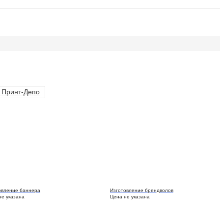
 Принт-Депо
овление баннера
Изготовление брендволов
не указана
Цена не указана