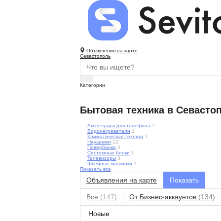
Объявления на карте
Севастополь
Категории
Бытовая техника в Севасто
Аксессуары для телефона
7
Водонагреватели
1
Климатическая техника
1
Наушники
12
Повербанки
2
Системные блоки
1
Телевизоры
3
Швейные машинки
1
Показать все
Объявления на карте
Все
(147)
От Бизнес-аккаунтов
(134)