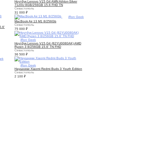
Ноутбук Lenovo V15 G4 AMN Athlon-Silver
7120U 8GB/256GB 15.6 FHD TN
Севастополь
31 000
₽
3
iRon Geek
MacBook Air 13 M1 8/256Gb
Севастополь
.6'
75 000
₽
3
iRon Geek
Ноутбук Lenovo V15 G4 (82YU0080AK) AMD
Ryzen 3 8/256GB 15.6' TN FHD
Севастополь
36 500
₽
eek
1
iRon Geek
Наушники Xiaomi Redmi Buds 3 Youth Edition
Севастополь
2 100
₽