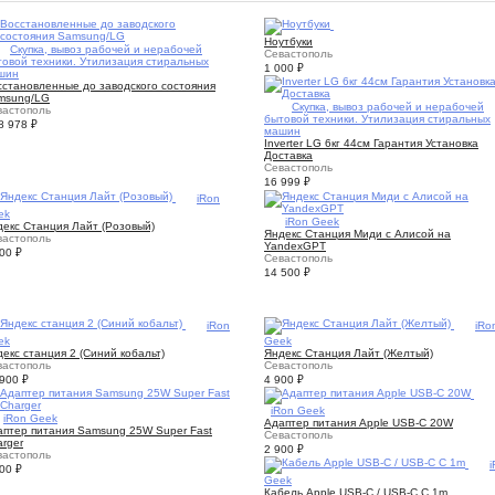
10
Ноутбуки
10
Скупка, вывоз рабочей и нерабочей
Севастополь
товой техники. Утилизация стиральных
1 000
₽
шин
сстановленные до заводского состояния
msung/LG
10
Скупка, вывоз рабочей и нерабочей
вастополь
бытовой техники. Утилизация стиральных
 8 978
₽
машин
Inverter LG 6кг 44см Гарантия Установка
Доставка
Севастополь
16 999
₽
1
iRon
ek
1
iRon Geek
декс Станция Лайт (Розовый)
Яндекс Станция Миди с Алисой на
вастополь
YandexGPT
900
₽
Севастополь
14 500
₽
1
iRon
1
iRo
ek
Geek
екс станция 2 (Синий кобальт)
Яндекс Станция Лайт (Желтый)
вастополь
Севастополь
 900
₽
4 900
₽
1
iRon Geek
1
iRon Geek
Адаптер питания Apple USB-C 20W
аптер питания Samsung 25W Super Fast
Севастополь
rger
2 900
₽
вастополь
1
800
₽
Geek
Кабель Apple USB-C / USB-C C 1m