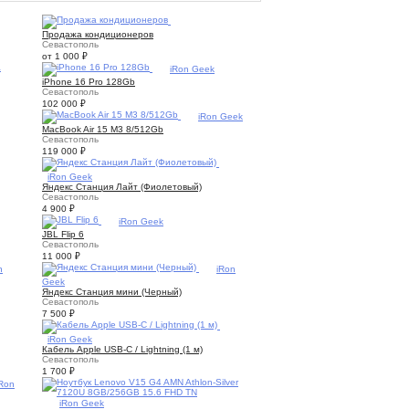
1
Продажа кондиционеров
Севастополь
от 1 000
₽
3
iRon Geek
iPhone 16 Pro 128Gb
Севастополь
102 000
₽
3
iRon Geek
MacBook Air 15 M3 8/512Gb
Севастополь
119 000
₽
1
iRon Geek
Яндекс Станция Лайт (Фиолетовый)
Севастополь
4 900
₽
1
iRon Geek
JBL Flip 6
Севастополь
11 000
₽
n
1
iRon
Geek
Яндекс Станция мини (Черный)
Севастополь
7 500
₽
1
iRon Geek
Кабель Apple USB-C / Lightning (1 м)
Севастополь
1 700
₽
iRon
3
iRon Geek