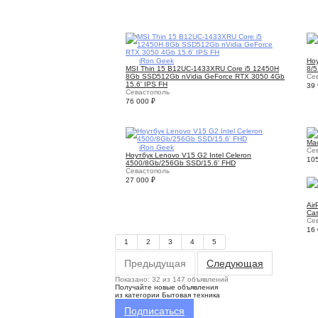
3
iRon Geek
Ноу
MSI Thin 15 B12UC-1433XRU Core i5 12450H
8/5
8Gb SSD512Gb nVidia GeForce RTX 3050 4Gb
Се
15.6' IPS FH
39
Севастополь
76 000
₽
Mac
3
iRon Geek
Се
Ноутбук Lenovo V15 G2 Intel Celeron
10
4500/8Gb/256Gb SSD/15.6' FHD
Севастополь
27 000
₽
Air
Ca
Се
16
1
2
3
4
5
Предыдущая
Следующая
Показано: 32 из 147 объявлений
Получайте новые объявления
из категории Бытовая техника
Подписаться