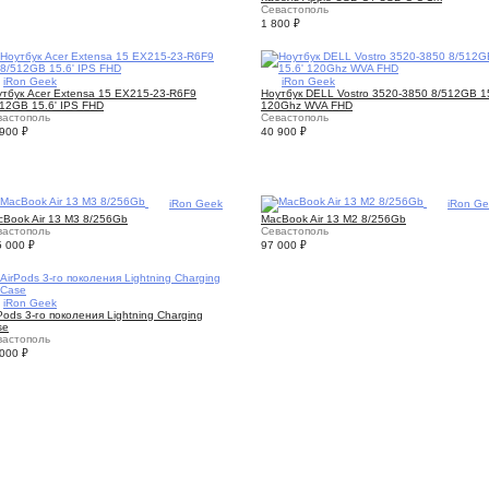
Севастополь
1 800
₽
3
iRon Geek
3
iRon Geek
тбук Acer Extensa 15 EX215-23-R6F9
Ноутбук DELL Vostro 3520-3850 8/512GB 15
12GB 15.6' IPS FHD
120Ghz WVA FHD
вастополь
Севастополь
 900
₽
40 900
₽
3
iRon Geek
3
iRon G
Book Air 13 M3 8/256Gb
MacBook Air 13 M2 8/256Gb
вастополь
Севастополь
5 000
₽
97 000
₽
3
iRon Geek
Pods 3-го поколения Lightning Charging
se
вастополь
 000
₽