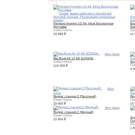
8
Скупка, вывоз рабочей и нерабочей
бытовой техники. Утилизация стиральных
бы
машин
ма
Premium Inverter LG 6кг 44см Бесплатная
Во
Доставка
Sa
Севастополь
Се
15 999
₽
от
3
iRon Geek
MacBook Air 15 M2 8/256Gb
Ge
Севастополь
Ян
Се
116 000
₽
4 
1
iRon
Geek
Ge
Яндекс станция 2 (Песочный)
Янд
Севастополь
Се
15 900
₽
15
1
iRon Geek
Яндекс станция 2 (Медный)
Севастополь
Ад
15 900
₽
Cha
Се
1 