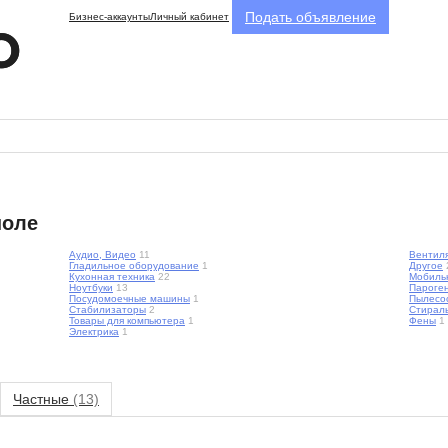
Подать объявление
Бизнес-аккаунты
Личный кабинет
поле
Аудио, Видео
11
Вентил
Гладильное оборудование
1
Другое
Кухонная техника
22
Мобиль
Ноутбуки
13
Пароге
Посудомоечные машины
1
Пылесо
Стабилизаторы
2
Стирал
Товары для компьютера
1
Фены
1
Электрика
1
Частные
(13)