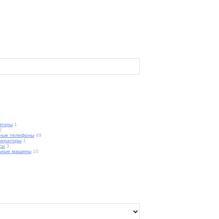
яторы
1
2
ные телефоны
49
нераторы
1
сы
3
ьные машины
10