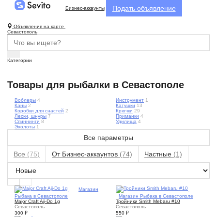
Подать объявление
Бизнес-аккаунты
Объявления на карте
Севастополь
Категории
Товары для рыбалки в Севастополе
Воблеры
4
Инструмент
1
Каны
2
Катушки
13
Коробки для снастей
2
Крючки
29
Лески, шнуры
7
Приманки
4
Спиннинги
8
Удилища
4
Эхолоты
1
Все параметры
Все
(75)
От Бизнес-аккаунтов
(74)
Частные
(1)
1
Магазин
Рыбака в Севастополе
2
Магазин Рыбака в Севастополе
Major Craft Aji-Do 1g
Тройники Smith Mebaru #10
Севастополь
Севастополь
300
₽
550
₽