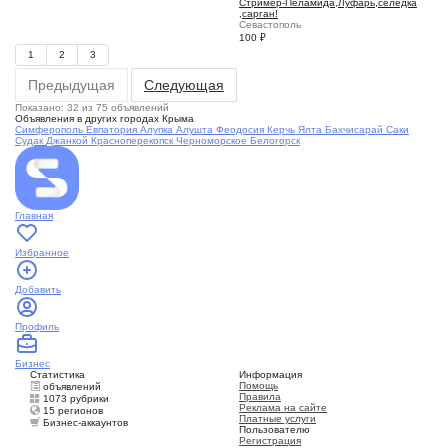
Стример-Пеламида,Луфарь,селедка
,сарган!
Севастополь
100
₽
1
2
3
Предыдущая
Следующая
Показано: 32 из 75 объявлений
Объявления в других городах Крыма
Симферополь
Евпатория
Алупка
Алушта
Феодосия
Керчь
Ялта
Бахчисарай
Саки
Судак
Джанкой
Красноперекопск
Черноморское
Белогорск
Главная
Избранное
Добавить
Профиль
Бизнес
Статистика
Информация
Помощь
объявлений
Правила
1073 рубрики
Реклама на сайте
15 регионов
Платные услуги
Бизнес-аккаунтов
Пользователю
Регистрация