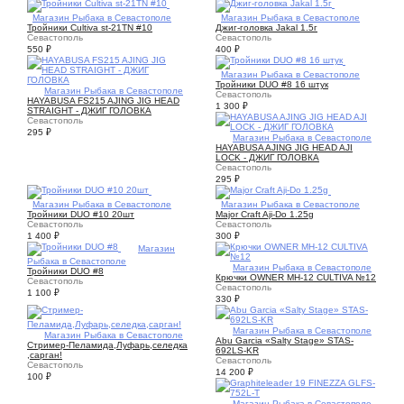
2
Магазин Рыбака в Севастополе
1
Магазин Рыбака в Севастополе
Тройники Cultiva st-21TN #10
Джиг-головка Jakal 1.5г
Севастополь
Севастополь
550
₽
400
₽
2
Магазин Рыбака в Севастополе
Тройники DUO #8 16 штук
1
Магазин Рыбака в Севастополе
Севастополь
HAYABUSA FS215 AJING JIG HEAD
1 300
₽
STRAIGHT - ДЖИГ ГОЛОВКА
Севастополь
295
₽
1
Магазин Рыбака в Севастополе
HAYABUSA AJING JIG HEAD AJI
LOCK - ДЖИГ ГОЛОВКА
Севастополь
295
₽
1
Магазин Рыбака в Севастополе
1
Магазин Рыбака в Севастополе
Тройники DUO #10 20шт
Major Craft Aji-Do 1.25g
Севастополь
Севастополь
1 400
₽
300
₽
1
Магазин
Рыбака в Севастополе
1
Магазин Рыбака в Севастополе
Тройники DUO #8
Крючки OWNER MH-12 CULTIVA №12
Севастополь
Севастополь
1 100
₽
330
₽
4
Магазин Рыбака в Севастополе
2
Магазин Рыбака в Севастополе
Abu Garcia «Salty Stage» STAS-
Стример-Пеламида,Луфарь,селедка
692LS-KR
,сарган!
Севастополь
Севастополь
14 200
₽
100
₽
3
Магазин Рыбака в Севастополе