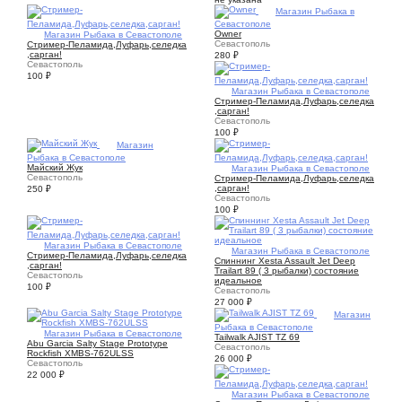
1
Магазин Рыбака в
Севастополе
Owner
3
Магазин Рыбака в Севастополе
Севастополь
Стример-Пеламида,Луфарь,селедка
,сарган!
280
₽
Севастополь
100
₽
2
Магазин Рыбака в Севастополе
Стример-Пеламида,Луфарь,селедка
,сарган!
Севастополь
100
₽
1
Магазин
Рыбака в Севастополе
Майский Жук
2
Магазин Рыбака в Севастополе
Севастополь
Стример-Пеламида,Луфарь,селедка
,сарган!
250
₽
Севастополь
100
₽
2
Магазин Рыбака в Севастополе
2
Магазин Рыбака в Севастополе
Стример-Пеламида,Луфарь,селедка
Спиннинг Xesta Assault Jet Deep
,сарган!
Trailart 89 ( 3 рыбалки) состояние
Севастополь
идеальное
100
₽
Севастополь
27 000
₽
5
Магазин
Рыбака в Севастополе
3
Магазин Рыбака в Севастополе
Tailwalk AJIST TZ 69
Abu Garcia Salty Stage Prototype
Севастополь
Rockfish XMBS-762ULSS
26 000
₽
Севастополь
22 000
₽
2
Магазин Рыбака в Севастополе