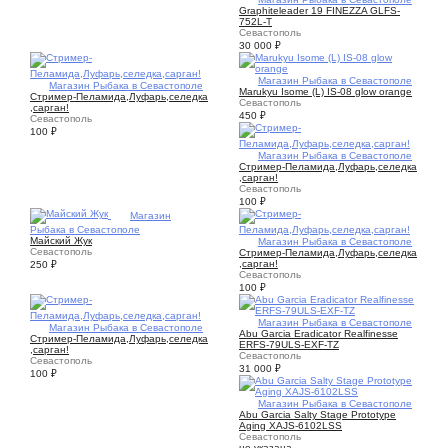
Graphiteleader 19 FINEZZA GLFS-
752L-T
Севастополь
30 000
₽
1
Магазин Рыбака в Севастополе
3
Магазин Рыбака в Севастополе
Marukyu Isome (L) IS-08 glow orange
Стример-Пеламида,Луфарь,селедка
Севастополь
,сарган!
450
₽
Севастополь
100
₽
2
Магазин Рыбака в Севастополе
Стример-Пеламида,Луфарь,селедка
,сарган!
Севастополь
100
₽
3
Магазин
Рыбака в Севастополе
Майский Жук
2
Магазин Рыбака в Севастополе
Севастополь
Стример-Пеламида,Луфарь,селедка
,сарган!
250
₽
Севастополь
100
₽
4
Магазин Рыбака в Севастополе
3
Магазин Рыбака в Севастополе
Abu Garcia Eradicator Realfinesse
Стример-Пеламида,Луфарь,селедка
ERFS-79ULS-EXF-TZ
,сарган!
Севастополь
Севастополь
31 000
₽
100
₽
4
Магазин Рыбака в Севастополе
Abu Garcia Salty Stage Prototype
Aging XAJS-6102LSS
Севастополь
не указана