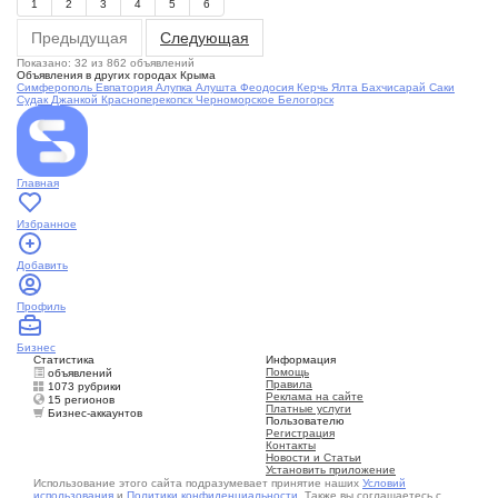
1
2
3
4
5
6
Предыдущая
Следующая
Показано: 32 из 862 объявлений
Объявления в других городах Крыма
Симферополь
Евпатория
Алупка
Алушта
Феодосия
Керчь
Ялта
Бахчисарай
Саки
Судак
Джанкой
Красноперекопск
Черноморское
Белогорск
Главная
Избранное
Добавить
Профиль
Бизнес
Статистика
Информация
Помощь
объявлений
Правила
1073 рубрики
Реклама на сайте
15 регионов
Платные услуги
Бизнес-аккаунтов
Пользователю
Регистрация
Контакты
Новости и Статьи
Установить приложение
Использование этого сайта подразумевает принятие наших
Условий
использования
и
Политики конфиденциальности
. Также вы соглашаетесь с