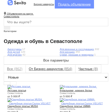
Подать объявление
Бизнес-аккаунты
Объявления на карте
Севастополь
Категории
Одежда и обувь в Севастополе
Аксессуары
17
Для военных и госслужащих
332
Для детей
120
Для женщин
350
Для мужчин
42
Сумки, рюкзаки и чемоданы
1
Все параметры
Все
(862)
От Бизнес-аккаунтов
(854)
Частные
(8)
5
9
Детские платья
Купальники, нижнее белье
Севастополь
Севастополь
от 5 000
₽
от 5 000
₽
3
Свадебные платья Салон VELVET
1
Свадебные платья Салон VELVET
Свадебное платье MUSA
Свадебное платье UMMA
Севастополь
Севастополь