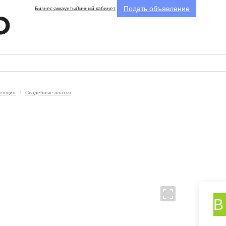
Подать объявление
Бизнес-аккаунты
Личный кабинет
женщин
Свадебные платья
В