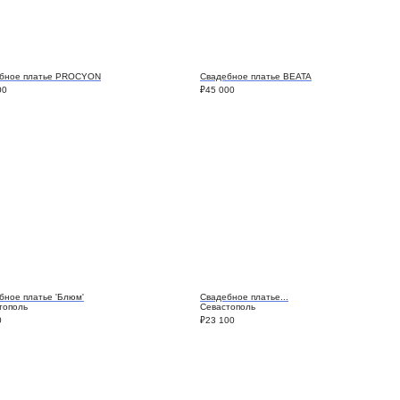
бное платье PROCYON
Свадебное платье BEATA
00
₽
45 000
бное платье 'Блюм'
Свадебное платье...
тополь
Севастополь
0
₽
23 100