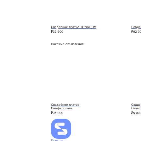
Свадебное платье TONATIUM
Сваде
₽
37 500
₽
62 0
Похожие объявления
Свадебное платье
Сваде
Симферополь
Севас
₽
35 000
₽
5 00
Главная