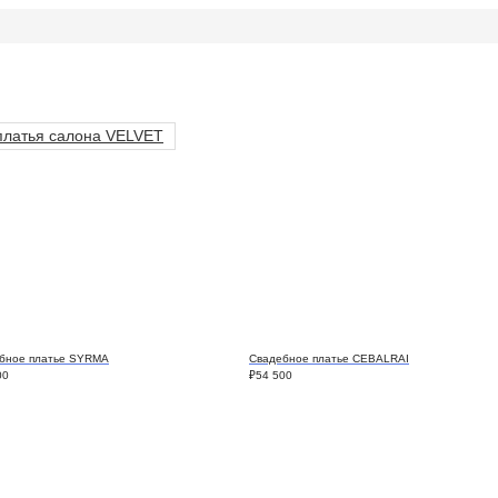
платья салона VELVET
бное платье SYRMA
Свадебное платье CEBALRAI
00
₽
54 500