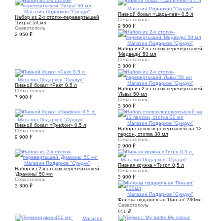
1
Магазин Подарков "Сундук"
1
Магазин Подарков "Сундук"
Пивной бокал «Царь-лев» 0.5 л
Набор из 2-х стопок-перевертышей
Севастополь
'Тигры' 50 мл
9 500
₽
Севастополь
2 950
₽
1
Магазин Подарков "Сундук"
Набор из 2-х стопок-перевертышей
'Медведи' 50 мл
Севастополь
3 300
₽
1
Магазин Подарков "Сундук"
1
Магазин Подарков "Сундук"
Пивной бокал «Рак» 0.5 л
Набор из 2-х стопок-перевертышей
Севастополь
'Львы' 50 мл
7 900
₽
Севастополь
3 300
₽
1
Магазин Подарков "Сундук"
1
Магазин Подарков "Сундук"
Пивной бокал «Грифон» 0.5 л
Набор стопок-перевертышей на 12
Севастополь
персон, стопка 30 мл
9 900
₽
Севастополь
2 900
₽
1
Магазин Подарков "Сундук"
1
Магазин Подарков "Сундук"
Пивная кружка «Тигр» 0,5 л
Набор из 2-х стопок-перевертышей
Севастополь
'Драконы' 50 мл
3 900
₽
Севастополь
3 300
₽
1
Магазин Подарков "Сундук"
Фляжка подарочная 'Пин-ап' 230мл
Севастополь
950
₽
1
Магазин