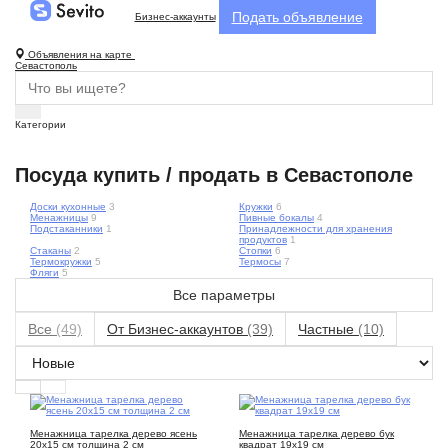
Подать объявление
Бизнес-аккаунты
Объявления на карте
Севастополь
Категории
Посуда купить / продать в Севастополе
Доски кухонные
3
Кружки
6
Менажницы
9
Пивные бокалы
4
Подстаканники
1
Принадлежности для хранения
продуктов
1
Стаканы
2
Стопки
6
Термокружки
5
Термосы
7
Фляги
5
Все параметры
Все
(49)
От Бизнес-аккаунтов
(39)
Частные
(10)
8
5
Менажница тарелка дерево ясень
Менажница тарелка дерево бук
20х15 см толщина 2 см
квадрат 19х19 см