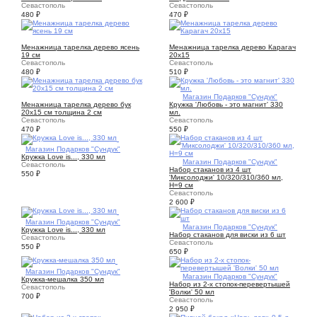
Севастополь
Севастополь
480
₽
470
₽
5
7
Менажница тарелка дерево ясень
Менажница тарелка дерево Карагач
19 см
20х15
Севастополь
Севастополь
480
₽
510
₽
7
1
Магазин Подарков "Сундук"
Менажница тарелка дерево бук
Кружка 'Любовь - это магнит' 330
20х15 см толщина 2 см
мл.
Севастополь
Севастополь
470
₽
550
₽
1
Магазин Подарков "Сундук"
Кружка Love is..., 330 мл
1
Магазин Подарков "Сундук"
Севастополь
Набор стаканов из 4 шт
550
₽
'Миксолоджи' 10/320/310/360 мл,
Н=9 см
Севастополь
2 600
₽
1
Магазин Подарков "Сундук"
1
Магазин Подарков "Сундук"
Кружка Love is..., 330 мл
Набор стаканов для виски из 6 шт
Севастополь
Севастополь
550
₽
650
₽
1
Магазин Подарков "Сундук"
1
Магазин Подарков "Сундук"
Кружка-мешалка 350 мл
Набор из 2-х стопок-перевертышей
Севастополь
'Волки' 50 мл
700
₽
Севастополь
2 950
₽