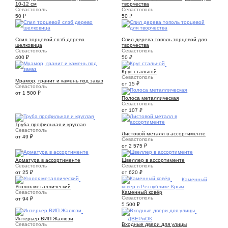
10-12 см
творчества
Севастополь
Севастополь
50
₽
50
₽
10
6
Спил торцевой слэб дерево
Спил дерева тополь торцевой для
шелковица
творчества
Севастополь
Севастополь
400
₽
50
₽
2
Круг стальной
8
Севастополь
Мрамор, гранит и камень под заказ
от 15
₽
Севастополь
2
от 1 500
₽
Полоса металлическая
Севастополь
от 107
₽
3
Труба профильная и круглая
2
Севастополь
Листовой металл в ассортименте
от 49
₽
Севастополь
от 2 575
₽
6
2
Арматура в ассортименте
Швеллер в ассортименте
Севастополь
Севастополь
от 25
₽
от 620
₽
2
6
Каменный
Уголок металлический
ковёр в Республике Крым
Севастополь
Каменный ковёр
Севастополь
от 94
₽
5 500
₽
2
Интерьер ВИП Жалюзи
21
ДВЕРиОК
Севастополь
Входные двери для улицы