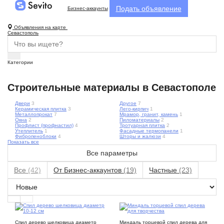
Подать объявление
Бизнес-аккаунты
Объявления на карте
Севастополь
Категории
Строительные материалы в Севастополе
Двери
3
Другое
7
Керамическая плитка
3
Лего-кирпич
1
Металлопрокат
7
Мрамор, гранит, камень
1
Окна
2
Пиломатериалы
2
Профлист (профнастил)
4
Тротуарная плитка
2
Утеплитель
1
Фасадные термопанели
1
Фибропеноблоки
4
Шторы и жалюзи
4
Показать все
Все параметры
Все
(42)
От Бизнес-аккаунтов
(19)
Частные
(23)
10
9
Спил дерево шелковица диаметр
Миндаль торцевой спил дерева для