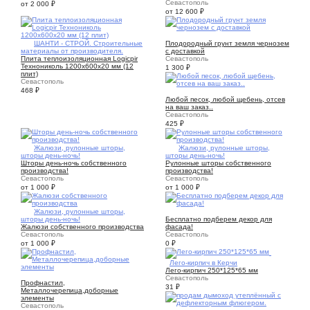
Севастополь
от 2 000
₽
от 12 600
₽
4
1
ШАНТИ - СТРОЙ. Строительные
Плодородный грунт земля чернозем
материалы от производителя.
с доставкой
Плита теплоизоляционная Logicpir
Севастополь
Технониколь 1200х600х20 мм (12
1 300
₽
плит)
Севастополь
468
₽
6
Любой песок, любой щебень, отсев
на ваш заказ..
Севастополь
425
₽
1
Жалюзи, рулонные шторы,
1
Жалюзи, рулонные шторы,
шторы день-ночь!
шторы день-ночь!
Шторы день-ночь собственного
Рулонные шторы собственного
производства!
производства!
Севастополь
Севастополь
от 1 000
₽
от 1 000
₽
2
Жалюзи, рулонные шторы,
1
шторы день-ночь!
Бесплатно подберем декор для
Жалюзи собственного производства
фасада!
Севастополь
Севастополь
от 1 000
₽
0
₽
5
Лего-кирпич в Керчи
Лего-кирпич 250*125*65 мм
5
Севастополь
Профнастил,
31
₽
Металлочерепица,доборные
элементы
Севастополь