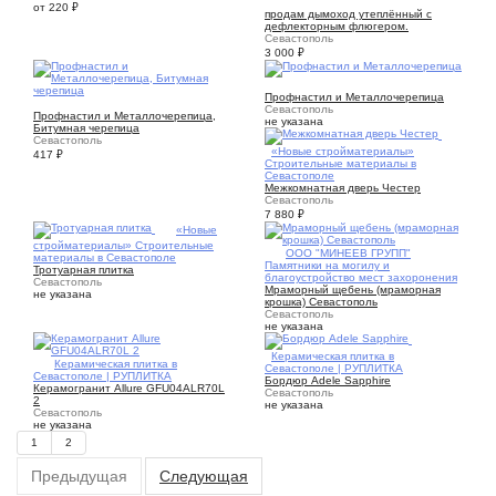
3
от 220
₽
продам дымоход утеплённый с
дефлекторным флюгером.
Севастополь
3 000
₽
3
Профнастил и Металлочерепица
8
Севастополь
Профнастил и Металлочерепица,
не указана
Битумная черепица
Севастополь
1
«Новые стройматериалы»
417
₽
Строительные материалы в
Севастополе
Межкомнатная дверь Честер
Севастополь
7 880
₽
1
«Новые
стройматериалы» Строительные
1
ООО "МИНЕЕВ ГРУПП"
материалы в Севастополе
Памятники на могилу и
Тротуарная плитка
благоустройство мест захоронения
Севастополь
Мраморный щебень (мраморная
не указана
крошка) Севастополь
Севастополь
не указана
1
Керамическая плитка в
1
Керамическая плитка в
Севастополе | РУПЛИТКА
Севастополе | РУПЛИТКА
Бордюр Adele Sapphire
Керамогранит Allure GFU04ALR70L
Севастополь
2
не указана
Севастополь
не указана
1
2
Предыдущая
Следующая