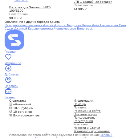
LTB-1 аварийная батарея
1
Севастополь
Батарея для Samyung HMT-
14 995
₽
100/S100
Севастополь
99 000
₽
Объявления в других городах Крыма
Симферополь
Евпатория
Алупка
Алушта
Феодосия
Керчь
Ялта
Бахчисарай
Саки
Судак
Джанкой
Красноперекопск
Черноморское
Белогорск
Главная
Избранное
Добавить
Профиль
Бизнес
Статистика
Информация
Помощь
объявлений
Правила
1073 рубрики
Реклама на сайте
15 регионов
Платные услуги
Бизнес-аккаунтов
Пользователю
Регистрация
Контакты
Новости и Статьи
Установить приложение
Использование этого сайта подразумевает принятие наших
Условий