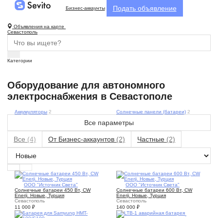
Подать объявление
Бизнес-аккаунты
Объявления на карте
Севастополь
Категории
Оборудование для автономного
электроснабжения в Севастополе
Аккумуляторы
2
Солнечные панели (батареи)
2
Все параметры
Все
(4)
От Бизнес-аккаунтов
(2)
Частные
(2)
5
ООО "Источник Света"
4
ООО "Источник Света"
Солнечные батареи 450 Вт, CW
Солнечные батареи 600 Вт, CW
Enerji. Новые, Турция
Enerji. Новые, Турция
Севастополь
Севастополь
11 000
₽
140 000
₽
1