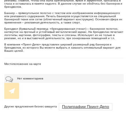
рекламы. Главное, чтобы она была оригинальной, яркой и эффектной, бросалась в
глаза и оставалась в памяти надолго. В данном случае не обойтись без баннеров и
брендволов.
Баннер – прямоугольное полотно с текстом или изображением информационного
или рекламного содержания. Печать баннеров осуществляется на специальной
баннерной ткани или сетке (облегченный вариант конструкции). Основная сфера их
применения – рекламная деятельность, а также спорт.
Брендвол (буквальный перевод: «брендированная стена») – баннерное полотно,
натянутое на прочный и устойчивый металлический каркас. На брендволах печатают
логотипы, картинки, фотографии, тексты и слоганы. Используют их не только в
рекламе, но и в выставочной деятельности, при зонировании помещений и т.п.
В компании «Принт-Депо» представлен широкий размерный ряд баннеров и
брендволов, из которого Вы можете выбрать и заказать оптимальный вариант для
Ваших целей.
Местоположение на карте
Нет комментариев
Полиграфии Принт-Депо
Другие предложения бизнес-аккаунта