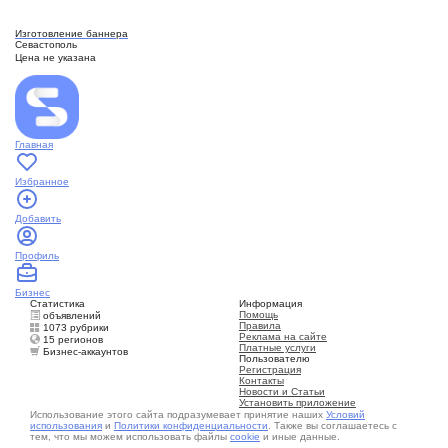
Изготовление баннера
Севастополь
Цена не указана
Главная
Избранное
Добавить
Профиль
Бизнес
Статистика
Информация
Помощь
объявлений
Правила
1073 рубрики
Реклама на сайте
15 регионов
Платные услуги
Бизнес-аккаунтов
Пользователю
Регистрация
Контакты
Новости и Статьи
Установить приложение
Использование этого сайта подразумевает принятие наших
Условий
использования
и
Политики конфиденциальности
. Также вы соглашаетесь с
тем, что мы можем использовать файлы
cookie
и иные данные.