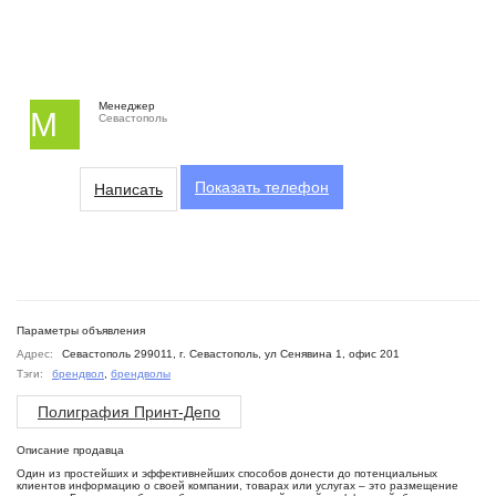
Менеджер
М
Севастополь
Показать
телефон
Написать
Параметры объявления
Адрес:
Севастополь 299011, г. Севастополь, ул Сенявина 1, офис 201
Тэги:
брендвол
,
брендволы
Полиграфия Принт-Депо
Описание продавца
Один из простейших и эффективнейших способов донести до потенциальных
клиентов информацию о своей компании, товарах или услугах – это размещение