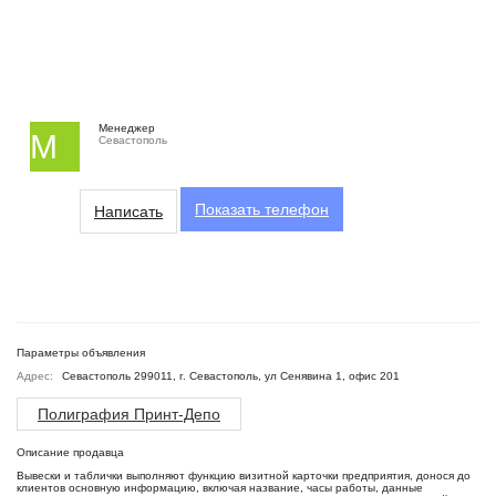
Менеджер
М
Севастополь
Показать
телефон
Написать
Параметры объявления
Адрес:
Севастополь 299011, г. Севастополь, ул Сенявина 1, офис 201
Полиграфия Принт-Депо
Описание продавца
Вывески и таблички выполняют функцию визитной карточки предприятия, донося до
клиентов основную информацию, включая название, часы работы, данные