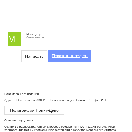
Менеджер
М
Севастополь
Показать
телефон
Написать
Параметры объявления
Адрес:
Севастополь 299011, г. Севастополь, ул Сенявина 1, офис 201
Полиграфия Принт-Депо
Описание продавца
Одним из распространенных способов поощрения и мотивации сотрудников
являются дипломы и грамоты. Вручаются они в качестве морального стимула