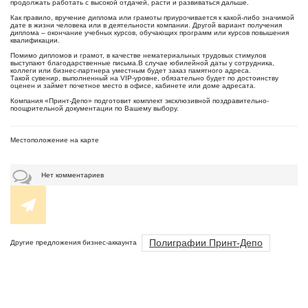
продолжать работать с высокой отдачей, расти и развиваться дальше.
Как правило, вручение диплома или грамоты приурочивается к какой-либо значимой
дате в жизни человека или в деятельности компании. Другой вариант получения
диплома – окончание учебных курсов, обучающих программ или курсов повышения
квалификации.
Помимо дипломов и грамот, в качестве нематериальных трудовых стимулов
выступают благодарственные письма.В случае юбилейной даты у сотрудника,
коллеги или бизнес-партнера уместным будет заказ памятного адреса.
Такой сувенир, выполненный на VIP-уровне, обязательно будет по достоинству
оценен и займет почетное место в офисе, кабинете или доме адресата.
Компания «Принт-Депо» подготовит комплект эксклюзивной поздравительно-
поощрительной документации по Вашему выбору.
Местоположение на карте
Нет комментариев
Полиграфии Принт-Депо
Другие предложения бизнес-аккаунта