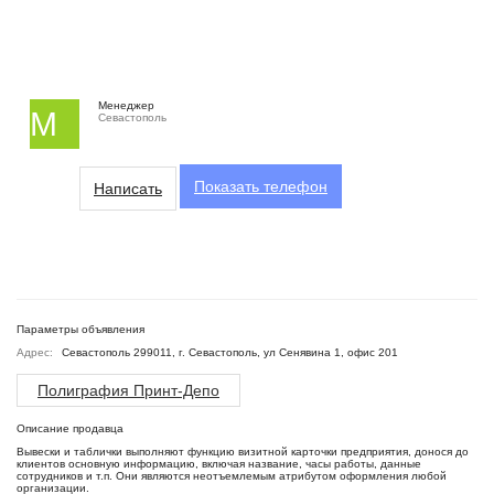
Менеджер
М
Севастополь
Показать
телефон
Написать
Параметры объявления
Адрес:
Севастополь 299011, г. Севастополь, ул Сенявина 1, офис 201
Полиграфия Принт-Депо
Описание продавца
Вывески и таблички выполняют функцию визитной карточки предприятия, донося до
клиентов основную информацию, включая название, часы работы, данные
сотрудников и т.п. Они являются неотъемлемым атрибутом оформления любой
организации.