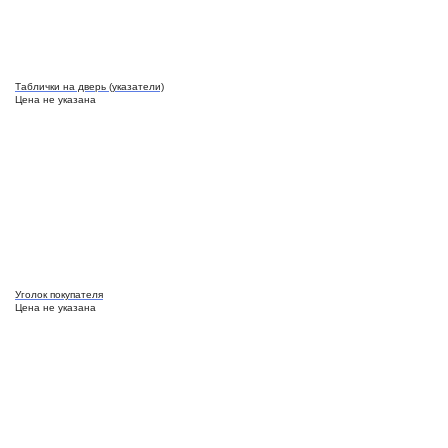
Таблички на дверь (указатели)
Цена не указана
Уголок покупателя
Цена не указана