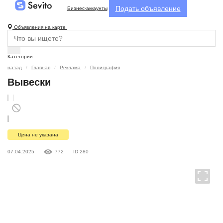
Подать объявление
Бизнес-аккаунты
Объявления на карте
Категории
назад
Главная
Реклама
Полиграфия
Вывески
Цена не указана
07.04.2025
772
ID 280