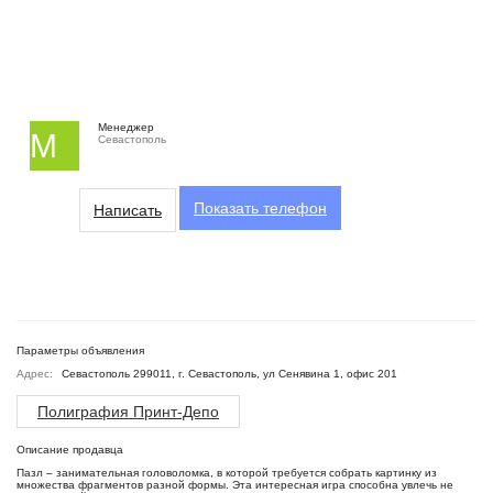
Менеджер
М
Севастополь
Показать
телефон
Написать
Параметры объявления
Адрес:
Севастополь 299011, г. Севастополь, ул Сенявина 1, офис 201
Полиграфия Принт-Депо
Описание продавца
Пазл – занимательная головоломка, в которой требуется собрать картинку из
множества фрагментов разной формы. Эта интересная игра способна увлечь не