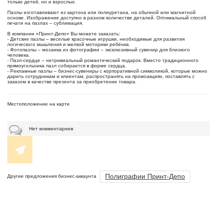
только детей, но и взрослых.
Пазлы изготавливают из картона или полиуретана, на обычной или магнитной
основе. Изображение доступно в разном количестве деталей. Оптимальный способ
печати на пазлах – сублимация.
В компании «Принт-Депо» Вы можете заказать:
- Детские пазлы – веселые красочные игрушки, необходимые для развития
логического мышления и мелкой моторики ребёнка.
- Фотопазлы – мозаика из фотографии – эксклюзивный сувенир для близкого
человека.
- Пазл-сердце – нетривиальный романтический подарок. Вместо традиционного
прямоугольника пазл собирается в форме сердца.
- Рекламные пазлы – бизнес-сувениры с корпоративной символикой, которые можно
дарить сотрудникам и клиентам, распространять на промоакциях, поставлять с
заказом в качестве презента за приобретение товара.
Местоположение на карте
Нет комментариев
Полиграфии Принт-Депо
Другие предложения бизнес-аккаунта