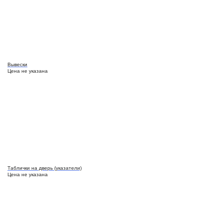
Вывески
Цена не указана
Таблички на дверь (указатели)
Цена не указана