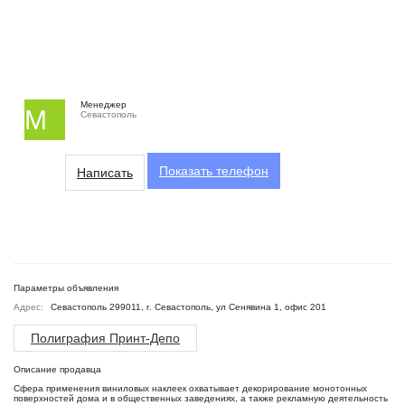
Менеджер
М
Севастополь
Показать
телефон
Написать
Параметры объявления
Адрес:
Севастополь 299011, г. Севастополь, ул Сенявина 1, офис 201
Полиграфия Принт-Депо
Описание продавца
Сфера применения виниловых наклеек охватывает декорирование монотонных
поверхностей дома и в общественных заведениях, а также рекламную деятельность