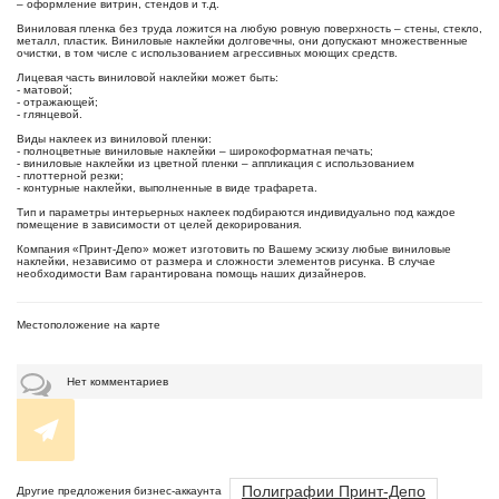
– оформление витрин, стендов и т.д.
Виниловая пленка без труда ложится на любую ровную поверхность – стены, стекло,
металл, пластик. Виниловые наклейки долговечны, они допускают множественные
очистки, в том числе с использованием агрессивных моющих средств.
Лицевая часть виниловой наклейки может быть:
- матовой;
- отражающей;
- глянцевой.
Виды наклеек из виниловой пленки:
- полноцветные виниловые наклейки – широкоформатная печать;
- виниловые наклейки из цветной пленки – аппликация с использованием
- плоттерной резки;
- контурные наклейки, выполненные в виде трафарета.
Тип и параметры интерьерных наклеек подбираются индивидуально под каждое
помещение в зависимости от целей декорирования.
Компания «Принт-Депо» может изготовить по Вашему эскизу любые виниловые
наклейки, независимо от размера и сложности элементов рисунка. В случае
необходимости Вам гарантирована помощь наших дизайнеров.
Местоположение на карте
Нет комментариев
Полиграфии Принт-Депо
Другие предложения бизнес-аккаунта