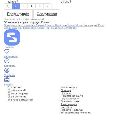
32 500
₽
24 000
₽
1
2
3
4
5
6
Предыдущая
Следующая
Показано: 64 из 230 объявлений
Объявления в других городах Крыма
Симферополь
Евпатория
Алупка
Алушта
Феодосия
Керчь
Ялта
Бахчисарай
Саки
Судак
Джанкой
Красноперекопск
Черноморское
Белогорск
Главная
Избранное
Добавить
Профиль
Бизнес
Статистика
Информация
Помощь
объявлений
Правила
1072 рубрики
Реклама на сайте
15 регионов
Платные услуги
Бизнес-аккаунтов
Пользователю
Регистрация
Контакты
Новости и Статьи
Установить приложение