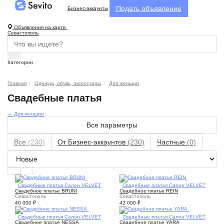
Подать объявление
Бизнес-аккаунты
Объявления на карте
Севастополь
Категории
Главная
Одежда, обувь, аксессуары
Для женщин
Свадебные платья
← Для женщин
Все параметры
Все
(230)
От Бизнес-аккаунтов
(230)
Частные
(0)
1
Свадебные платья Салон VELVET
2
Свадебные платья Салон VELVET
Свадебное платье BRUNI
Свадебное платье REIN
Севастополь
Севастополь
40 000
₽
42 000
₽
2
Свадебные платья Салон VELVET
3
Свадебные платья Салон VELVET
Свадебное платье NESSA
Свадебное платье YARA