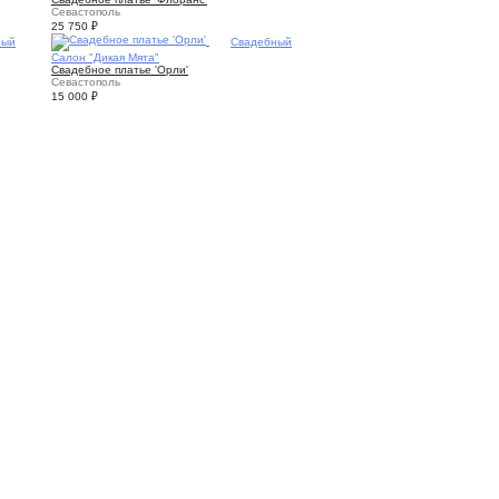
Севастополь
25 750
₽
ный
4
Свадебный
Салон "Дикая Мята"
Свадебное платье 'Орли'
Севастополь
15 000
₽