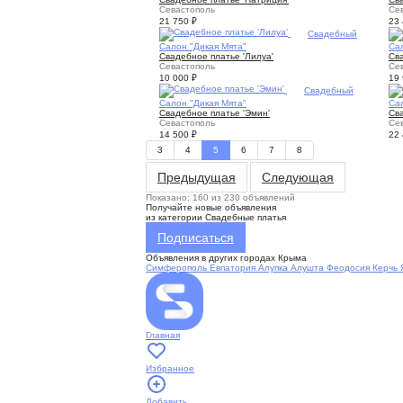
Севастополь
Се
21 750
₽
23
4
Свадебный
Салон "Дикая Мята"
Са
Свадебное платье 'Лилуа'
Сва
Севастополь
Се
10 000
₽
19
4
Свадебный
Салон "Дикая Мята"
Са
Свадебное платье 'Эмин'
Св
Севастополь
Се
14 500
₽
22
3
4
5
6
7
8
Предыдущая
Следующая
Показано: 160 из 230 объявлений
Получайте новые объявления
из категории Свадебные платья
Подписаться
Объявления в других городах Крыма
Симферополь
Евпатория
Алупка
Алушта
Феодосия
Керчь
Главная
Избранное
Добавить