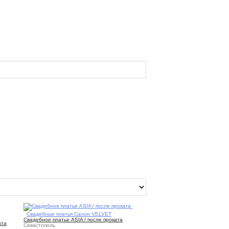
3
Свадебные платья Салон VELVET
Свадебное платье ASIA / после проката
ата
Севастополь