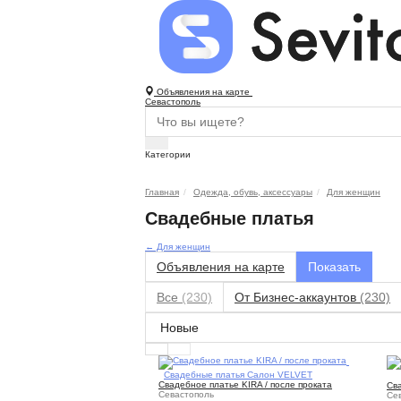
Объявления на карте
Севастополь
Категории
Главная
Одежда, обувь, аксессуары
Для женщин
Свадебные платья
← Для женщин
Объявления на карте
Все
(230)
От Бизнес-аккаунтов
(230)
1
Свадебные платья Салон VELVET
Свадебное платье KIRA / после проката
Сва
Севастополь
Се