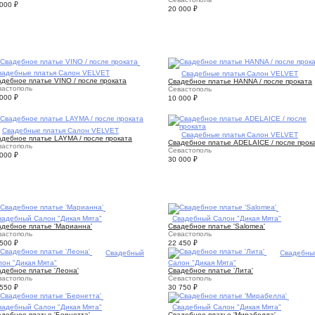
 000
₽
20 000
₽
вадебные платья Салон VELVET
1
Свадебные платья Салон VELVET
дебное платье VINO / после проката
Свадебное платье HANNA / после проката
вастополь
Севастополь
 000
₽
10 000
₽
1
Свадебные платья Салон VELVET
2
Свадебные платья Салон VELVET
адебное платье LAYMA / после проката
Свадебное платье ADELAICE / после прок
вастополь
Севастополь
 000
₽
30 000
₽
вадебный Салон "Дикая Мята"
2
Свадебный Салон "Дикая Мята"
адебное платье 'Марианна'
Свадебное платье 'Salomea'
вастополь
Севастополь
 500
₽
22 450
₽
5
Свадебный
3
Свадебны
лон "Дикая Мята"
Салон "Дикая Мята"
дебное платье 'Леона'
Свадебное платье 'Лита'
вастополь
Севастополь
 550
₽
30 750
₽
вадебный Салон "Дикая Мята"
3
Свадебный Салон "Дикая Мята"
дебное платье 'Бернетта'
Свадебное платье 'Мирабелла'