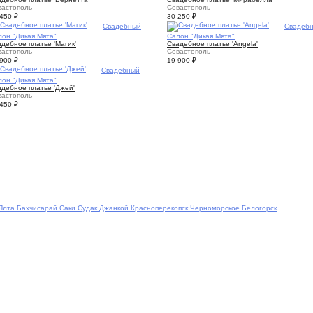
вастополь
Севастополь
 450
₽
30 250
₽
4
Свадебный
4
Свадеб
лон "Дикая Мята"
Салон "Дикая Мята"
дебное платье 'Магик'
Свадебное платье 'Angela'
вастополь
Севастополь
 900
₽
19 900
₽
3
Свадебный
лон "Дикая Мята"
адебное платье 'Джей'
вастополь
 450
₽
Ялта
Бахчисарай
Саки
Судак
Джанкой
Красноперекопск
Черноморское
Белогорск