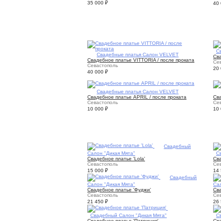
35 000
₽
40
1
С
1
Свадебные платья Салон VELVET
Сва
Свадебное платье VITTORIA / после проката
Се
Севастополь
20
40 000
₽
1
Свадебные платья Салон VELVET
Свадебное платье APRIL / после проката
Св
Севастополь
Се
10 000
₽
10
2
Свадебный
Салон "Дикая Мята"
2
С
Свадебное платье 'Lola'
Св
Севастополь
Се
15 000
₽
14
5
Свадебный
Салон "Дикая Мята"
Са
Свадебное платье 'Фуджи'
Сва
Севастополь
Се
21 450
₽
26
3
Свадебный Салон "Дикая Мята"
4
С
Свадебное платье 'Патриция'
Сва