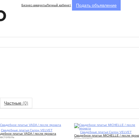
Подать объявление
Бизнес-аккаунты
Личный кабинет
Частные
(0)
1
Свадебные платья Салон VELVET
1
Свадебные платья Салон VELVET
дебное платье VADA / после проката
Свадебное платье MICHELLE / после прок
вастополь
Севастополь