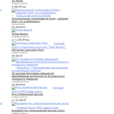
10 часов"
Севастополь
4 000
₽
/Час
5
Бойцовский клуб «LEGION»
Персональные тренировки по боксу, тайскому
боксу, к-1 и кикбоксингу
Евпатория
не указана
1
Уроки вокала
Симферополь
от 1 200
₽
/Час
1
Учебный
центр и Кадровое агентство "Твой Эксперт"
Обучение Сметному Делу
Севастополь
35 000
₽
1
ТрансАвто-7 Предрейсовые медицинские
и технические осмотры
20-часовая программа повышения
квалификации водителей по безопасности
дорожного движения
Симферополь
не указана
5
Учебный
Центр ДПО Севастополь
Курс Аппаратный массаж
Севастополь
от 16 000
₽
4
Учебный Центр ДПО Севастополь
Базовый курс «классический массаж тела»
Севастополь