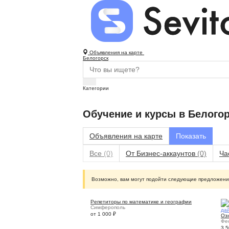
Объявления на карте
Белогорск
Категории
Обучение и курсы в Белого
Объявления на карте
Все
(0)
От Бизнес-аккаунтов
(0)
Ча
Возможно, вам могут подойти следующие предложени
Репетиторы по математике и географии
Симферополь
дай
от 1 000
₽
Оз
Фе
3 