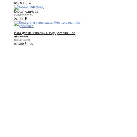
от 25 000
₽
1
Курсы педикюра
Севастополь
24 000
₽
1
Йога для начинающих. Мфр, осознанное
движение
Евпатория
от 500
₽
/Час