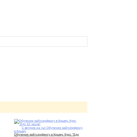
12
С ветром на ты! Обучение кайтсёрфингу
в Крыму
Обучение кайтсерфингу в Крыму. Курс "Еду