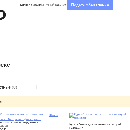
Подать объявление
Бизнес-аккаунты
Личный кабинет
рске
стные
(0)
я:
1
Школа
винг Феодосия . Дайв центр.
10
накомительное погружение
Курс «Земля для льготных категорий
одосия
граждан»
500
₽