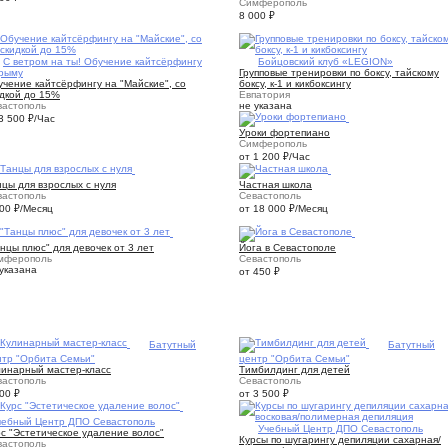
Симферополь
8 000
₽
9
С ветром на ты! Обучение кайтсёрфингу
8
Бойцовский клуб «LEGION»
Крыму
Групповые тренировки по боксу, тайскому
чение кайтсёрфингу на "Майские", со
боксу, к-1 и кикбоксингу
идкой до 15%
Евпатория
вастополь
не указана
2
 3 500
₽
/Час
Уроки фортепиано
Симферополь
от 1 200
₽
/Час
2
1
цы для взрослых с нуля
Частная школа
вастополь
Севастополь
500
₽
/Месяц
от 18 000
₽
/Месяц
1
1
нцы плюс" для девочек от 3 лет
Йога в Севастополе
мферополь
Севастополь
указана
от 450
₽
1
Батутный
3
Батутный
нтр "Орбита Семьи"
центр "Орбита Семьи"
линарный мастер-класс
Тимбилдинг для детей
вастополь
Севастополь
500
₽
от 3 500
₽
чебный Центр ДПО Севастополь
5
Учебный Центр ДПО Севастополь
с "Эстетическое удаление волос"
Курсы по шугарингу депиляции сахарная/
вастополь