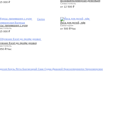
восковая/полимерная депиляция
 15 000
₽
Севастополь
от 12 500
₽
1
Салон
1
рикмахеская Валюша
Йога для детей, лфк
сы: парикмахер с нуля
Евпатория
вастополь
от 500
₽
/Час
 15 000
₽
1
учение Excel до профи уровня
вастополь
 850
₽
/Час
досия
Керчь
Ялта
Бахчисарай
Саки
Судак
Джанкой
Красноперекопск
Черноморское