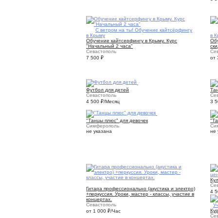
9
С ветром на ты! Обучение кайтсёрфингу
в Крыму
в 
Обучение кайтсерфингу в Крыму. Курс
Обу
"Начальный 2 часа"
ск
Севастополь
Се
7 500
₽
от
1
Футбол для детей
Тан
Севастополь
Се
4 500
₽
/Месяц
3 
1
"Танцы плюс" для девочек
"Та
Симферополь
Си
не указана
не 
це
Ку
1
Се
Гитара профессионально (акустика и электро)
4 
+перкуссия. Уроки, мастер - классы, участие в
концертах.
Севастополь
4
У
Кур
от 1 000
₽
/Час
Се