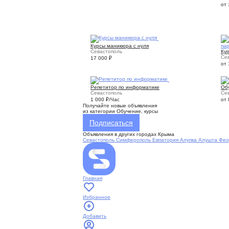
от
1
Курсы маникюра с нуля
па
Севастополь
Кур
Се
17 000
₽
от
1
Репетитор по информатике
Об
Севастополь
Се
1 000
₽
/Час
от
Получайте новые объявления
из категории Обучение, курсы
Подписаться
Объявления в других городах Крыма
Севастополь
Симферополь
Евпатория
Алупка
Алушта
Фео
Главная
Избранное
Добавить