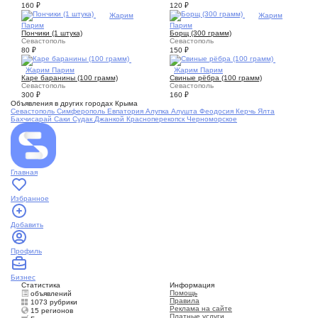
160
₽
120
₽
1
Жарим
1
Жарим
Парим
Парим
Пончики (1 штука)
Борщ (300 грамм)
Севастополь
Севастополь
80
₽
150
₽
1
Жарим Парим
1
Жарим Парим
Каре баранины (100 грамм)
Свиные рёбра (100 грамм)
Севастополь
Севастополь
300
₽
160
₽
Объявления в других городах Крыма
Севастополь
Симферополь
Евпатория
Алупка
Алушта
Феодосия
Керчь
Ялта
Бахчисарай
Саки
Судак
Джанкой
Красноперекопск
Черноморское
Главная
Избранное
Добавить
Профиль
Бизнес
Статистика
Информация
Помощь
объявлений
Правила
1073 рубрики
Реклама на сайте
15 регионов
Платные услуги