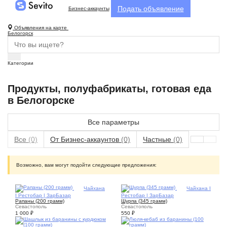
Подать объявление
Бизнес-аккаунты
Объявления на карте
Белогорск
Категории
Продукты, полуфабрикаты, готовая еда
в Белогорске
Все параметры
Все
(0)
От Бизнес-аккаунтов
(0)
Частные
(0)
Возможно, вам могут подойти следующие предложения:
1
Чайхана
1
Чайхана I
I Рестобар | ЗарБазар
Рестобар | ЗарБазар
Рапаны (200 грамм)
Шурпа (345 грамм)
Севастополь
Севастополь
1 000
₽
550
₽