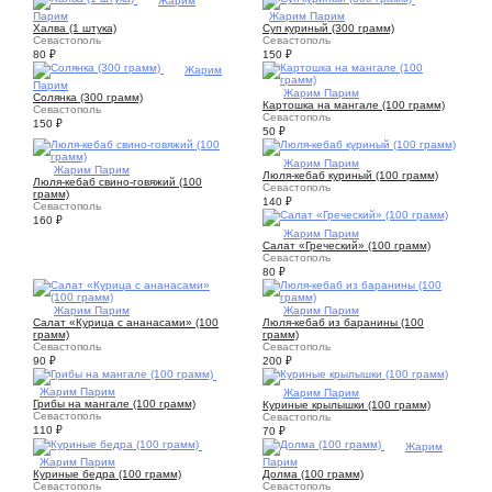
Парим
1
Жарим Парим
Халва (1 штука)
Суп куриный (300 грамм)
Севастополь
Севастополь
80
₽
150
₽
1
Жарим
Парим
1
Жарим Парим
Солянка (300 грамм)
Картошка на мангале (100 грамм)
Севастополь
Севастополь
150
₽
50
₽
1
Жарим Парим
1
Жарим Парим
Люля-кебаб куриный (100 грамм)
Люля-кебаб свино-говяжий (100
Севастополь
грамм)
140
₽
Севастополь
160
₽
1
Жарим Парим
Салат «Греческий» (100 грамм)
Севастополь
80
₽
1
Жарим Парим
1
Жарим Парим
Салат «Курица с ананасами» (100
Люля-кебаб из баранины (100
грамм)
грамм)
Севастополь
Севастополь
90
₽
200
₽
1
Жарим Парим
1
Жарим Парим
Грибы на мангале (100 грамм)
Куриные крылышки (100 грамм)
Севастополь
Севастополь
110
₽
70
₽
1
Жарим
1
Жарим Парим
Парим
Куриные бедра (100 грамм)
Долма (100 грамм)
Севастополь
Севастополь