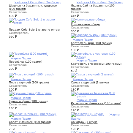
1
Чайхана I Рестобар | ЗарБазар
1
Чайхана I Рестобар | ЗарБазар
Шашлык из баранины с курдюком
Люля-кебаб из баранины (100
(100 грамм)
грамм)
Севастополь
Севастополь
690
₽
415
₽
1
Комплексные обеды
1
Севастополь
Продам Cofe Solo 1 кг зерно оптом
300
₽
Симферополь
970
₽
1
Жарим Парим
Картофель Фри (100 грамм)
Севастополь
100
₽
1
Жарим Парим
1
Жарим Парим
Перепёлка (100 грамм)
Картофель с чесноком (100 грамм)
Севастополь
Севастополь
200
₽
50
₽
1
Жарим Парим
1
Жарим Парим
Плов с курицей (100 грамм)
Самса с курицей (1 штука)
Севастополь
Севастополь
100
₽
130
₽
1
Жарим Парим
1
Жарим Парим
Куриное филе (100 грамм)
Рулетики из баклажан (100 грамм)
Севастополь
Севастополь
140
₽
120
₽
1
Жарим
1
Жарим Парим
Парим
Салат «Оливье» (100 грамм)
Хачапури (1 штука)
Севастополь
Севастополь
70
₽
120
₽
1
Жарим