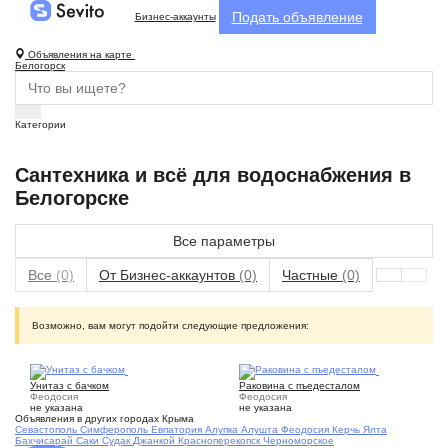
Подать объявление
Бизнес-аккаунты
Объявления на карте
Белогорск
Категории
Сантехника и всё для водоснабжения в
Белогорске
Все параметры
Все
(0)
От Бизнес-аккаунтов
(0)
Частные
(0)
Возможно, вам могут подойти следующие предложения:
3
1
Унитаз с бачком
Раковина с пъедесталом
Феодосия
Феодосия
не указана
не указана
Объявления в других городах Крыма
Севастополь
Симферополь
Евпатория
Алупка
Алушта
Феодосия
Керчь
Ялта
Бахчисарай
Саки
Судак
Джанкой
Красноперекопск
Черноморское