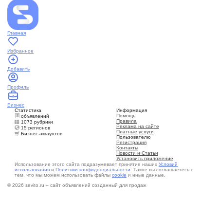
Главная
Избранное
Добавить
Профиль
Бизнес
Статистика
Информация
Помощь
объявлений
Правила
1073 рубрики
Реклама на сайте
15 регионов
Платные услуги
Бизнес-аккаунтов
Пользователю
Регистрация
Контакты
Новости и Статьи
Установить приложение
Использование этого сайта подразумевает принятие наших
Условий
использования
и
Политики конфиденциальности
. Также вы соглашаетесь с
тем, что мы можем использовать файлы
cookie
и иные данные.
© 2026 sevito.ru – сайт объявлений созданный для продаж