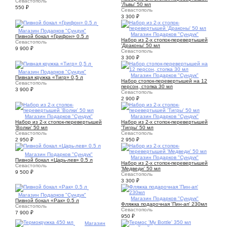
Севастополь
'Львы' 50 мл
550
₽
Севастополь
3 300
₽
1
Магазин Подарков "Сундук"
1
Магазин Подарков "Сундук"
Пивной бокал «Грифон» 0.5 л
Набор из 2-х стопок-перевертышей
Севастополь
'Драконы' 50 мл
9 900
₽
Севастополь
3 300
₽
1
Магазин Подарков "Сундук"
1
Магазин Подарков "Сундук"
Пивная кружка «Тигр» 0,5 л
Набор стопок-перевертышей на 12
Севастополь
персон, стопка 30 мл
3 900
₽
Севастополь
2 900
₽
1
Магазин Подарков "Сундук"
1
Магазин Подарков "Сундук"
Набор из 2-х стопок-перевертышей
Набор из 2-х стопок-перевертышей
'Волки' 50 мл
'Тигры' 50 мл
Севастополь
Севастополь
2 950
₽
2 950
₽
1
Магазин Подарков "Сундук"
1
Магазин Подарков "Сундук"
Пивной бокал «Царь-лев» 0.5 л
Набор из 2-х стопок-перевертышей
Севастополь
'Медведи' 50 мл
9 500
₽
Севастополь
3 300
₽
1
Магазин Подарков "Сундук"
1
Магазин Подарков "Сундук"
Пивной бокал «Рак» 0.5 л
Фляжка подарочная 'Пин-ап' 230мл
Севастополь
Севастополь
7 900
₽
950
₽
1
Магазин