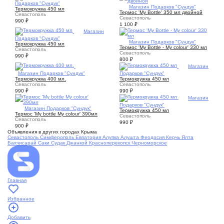
Подарков "Сундук"
1
Магазин Подарков "Сундук"
Термокружка 450 мл
Термос 'My Bottle' 350 мл двойной
Севастополь
Севастополь
990
₽
1 100
₽
1
Магазин
Подарков "Сундук"
1
Магазин Подарков "Сундук"
Термокружка 450 мл
Термос 'My Bottle - My colour' 330 мл
Севастополь
Севастополь
990
₽
800
₽
1
Магазин
1
Магазин Подарков "Сундук"
Подарков "Сундук"
Термокружка 400 мл.
Термокружка 450 мл
Севастополь
Севастополь
990
₽
990
₽
1
Магазин
Подарков "Сундук"
1
Магазин Подарков "Сундук"
Термокружка 450 мл
Термос 'My bottle My colour' 390мл
Севастополь
Севастополь
990
₽
900
₽
Объявления в других городах Крыма
Севастополь
Симферополь
Евпатория
Алупка
Алушта
Феодосия
Керчь
Ялта
Бахчисарай
Саки
Судак
Джанкой
Красноперекопск
Черноморское
Главная
Избранное
Добавить