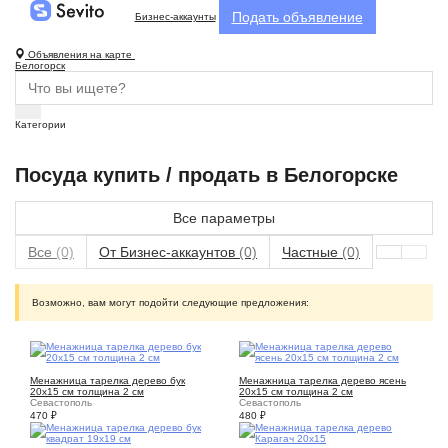
Подать объявление
Бизнес-аккаунты
Объявления на карте
Белогорск
Категории
Посуда купить / продать в Белогорске
Все параметры
Все
(0)
От Бизнес-аккаунтов
(0)
Частные
(0)
Возможно, вам могут подойти следующие предложения:
7
8
Менажница тарелка дерево бук
Менажница тарелка дерево ясень
20х15 см толщина 2 см
20х15 см толщина 2 см
Севастополь
Севастополь
470
₽
480
₽