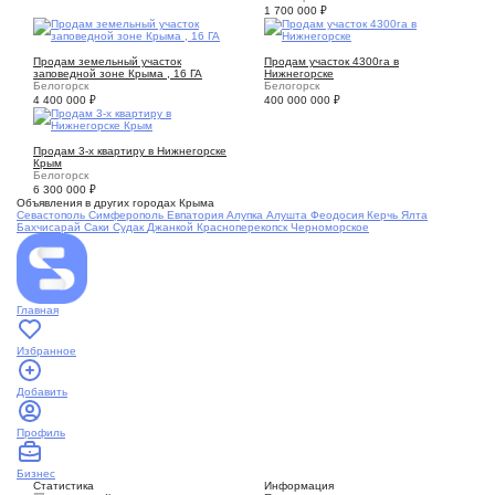
1 700 000
₽
9
1
Продам земельный участок
Продам участок 4300га в
заповедной зоне Крыма , 16 ГА
Нижнегорске
Белогорск
Белогорск
4 400 000
₽
400 000 000
₽
9
Продам 3-х квартиру в Нижнегорске
Крым
Белогорск
6 300 000
₽
Объявления в других городах Крыма
Севастополь
Симферополь
Евпатория
Алупка
Алушта
Феодосия
Керчь
Ялта
Бахчисарай
Саки
Судак
Джанкой
Красноперекопск
Черноморское
Главная
Избранное
Добавить
Профиль
Бизнес
Статистика
Информация