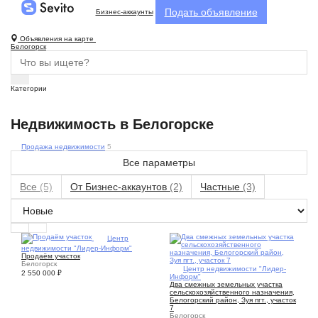
Подать объявление
Бизнес-аккаунты
Объявления на карте
Белогорск
Категории
Недвижимость в Белогорске
Продажа недвижимости
5
Все параметры
Все
(5)
От Бизнес-аккаунтов
(2)
Частные
(3)
5
Центр
недвижимости "Лидер-Информ"
Продаём участок
Белогорск
1
Центр недвижимости "Лидер-
2 550 000
₽
Информ"
Два смежных земельных участка
сельскохозяйственного назначения,
Белогорский район, Зуя пгт., участок
7
Белогорск