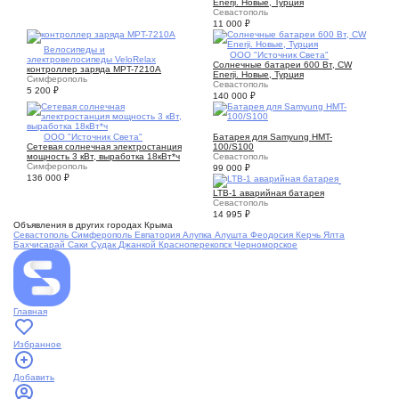
Enerji. Новые, Турция
Севастополь
11 000
₽
2
Велосипеды и
4
ООО "Источник Света"
электровелосипеды VeloRelax
Солнечные батареи 600 Вт, CW
контроллер заряда MPT-7210A
Enerji. Новые, Турция
Симферополь
Севастополь
5 200
₽
140 000
₽
1
3
ООО "Источник Света"
Батарея для Samyung HMT-
Сетевая солнечная электростанция
100/S100
мощность 3 кВт, выработка 18кВт*ч
Севастополь
Симферополь
99 000
₽
136 000
₽
1
LTB-1 аварийная батарея
Севастополь
14 995
₽
Объявления в других городах Крыма
Севастополь
Симферополь
Евпатория
Алупка
Алушта
Феодосия
Керчь
Ялта
Бахчисарай
Саки
Судак
Джанкой
Красноперекопск
Черноморское
Главная
Избранное
Добавить