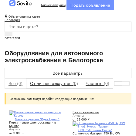
Подать объявление
Бизнес-аккаунты
Объявления на карте
Белогорск
Категории
Оборудование для автономного
электроснабжения в Белогорске
Все параметры
Все
(0)
От Бизнес-аккаунтов
(0)
Частные
(0)
Возможно, вам могут подойти следующие предложения:
Бензогенераторы
Алушта
5
Магазин дверей "Идея Центр"
от 22 000
₽
Портативные электростанции в
Крыму
Алушта
5
ООО "Источник Света"
от 3 000
₽
Солнечные батареи 450 Вт, CW