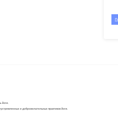
П
ь йоги.
еустремленных и доброжелательных практиков йоги.