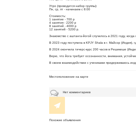
Утро (проводится набор группы):
Пн, ср, пт - начинаем с 8:00
Стоимость:
1 занятие - 700 р
4 занятия - 2200 р
8 занятий - 4000 р
12 занятий - 5200 р.
Знакомство с аштанга-йогой случилось в 2021 году, когда
В 2023 году поступила в KPJY Shala в г. Майсор (Индия)
В 2024 окончила тичерс-курс 200 часов в Решикеше (Инд
Верю, что йога требует осознанности, внимания, устойчив
В своем взаимодействии с учениками придерживаюсь инд
Местоположение на карте
Нет комментариев
Похожие объявления