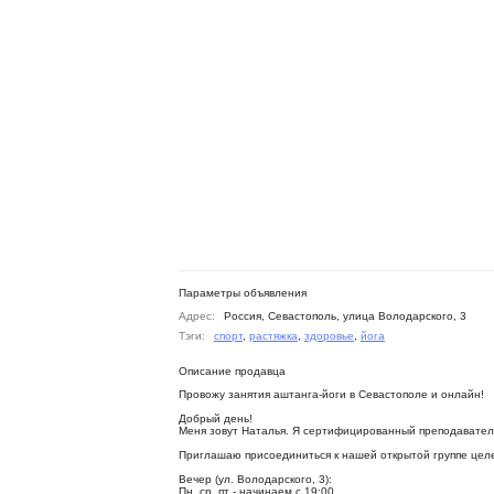
Параметры объявления
Адрес:
Россия, Севастополь, улица Володарского, 3
Тэги:
спорт
,
растяжка
,
здоровье
,
йога
Описание продавца
Провожу занятия аштанга-йоги в Севастополе и онлайн!
Добрый день!
Меня зовут Наталья. Я сертифицированный преподавател
Приглашаю присоединиться к нашей открытой группе цел
Вечер (ул. Володарского, 3):
Пн, ср, пт - начинаем с 19:00