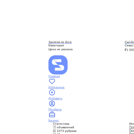
Занятия по йоге
Сап-й
Евпатория
Севас
Цена не указана
₽
1 00
Главная
Избранное
Добавить
Профиль
Бизнес
Статистика
Ин
По
объявлений
Пр
1073 рубрики
Ре