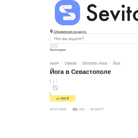
Объявления на карте
Категории
назад
Главная
Обучение, курсы
Йога
Йога в Севастополе
от 450
₽
10.07.2025
241
ID 16177