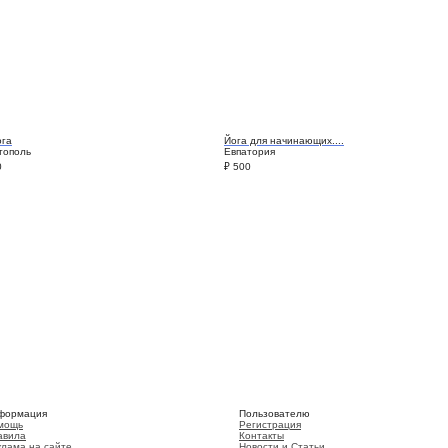
ога
Йога для начинающих....
тополь
Евпатория
0
₽
500
формация
Пользователю
мощь
Регистрация
авила
Контакты
клама на сайте
Новости и Статьи