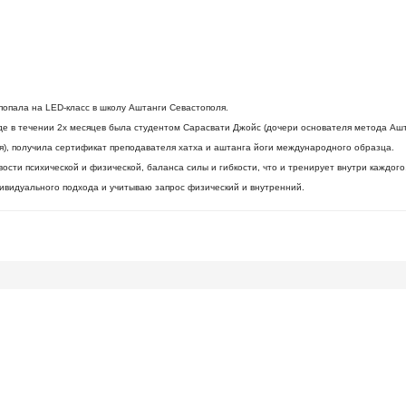
 попала на LED-класс в школу Аштанги Севастополя.
, где в течении 2х месяцев была студентом Сарасвати Джойс (дочери основателя метода А
ия), получила сертификат преподавателя хатха и аштанга йоги международного образца.
ости психической и физической, баланса силы и гибкости, что и тренирует внутри каждого,
ивидуального подхода и учитываю запрос физический и внутренний.