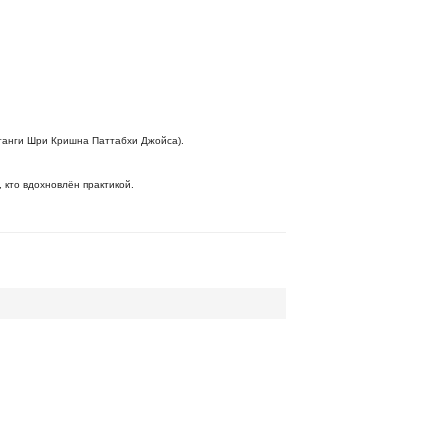
штанги Шри Кришна Паттабхи Джойса).
 кто вдохновлён практикой.