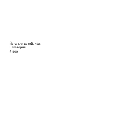
Йога для детей, лфк
Евпатория
₽
500