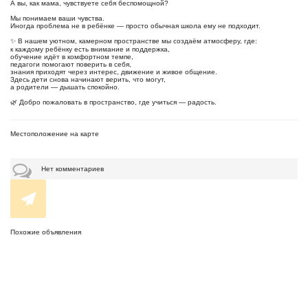
А вы, как мама, чувствуете себя беспомощной?
Мы понимаем ваши чувства.
Иногда проблема не в ребёнке — просто обычная школа ему не подходит.
✨ В нашем уютном, камерном пространстве мы создаём атмосферу, где:
к каждому ребёнку есть внимание и поддержка,
обучение идёт в комфортном темпе,
педагоги помогают поверить в себя,
знания приходят через интерес, движение и живое общение.
Здесь дети снова начинают верить, что могут,
а родители — дышать спокойно.
🌿 Добро пожаловать в пространство, где учиться — радость.
Местоположение на карте
Нет комментариев
Похожие объявления