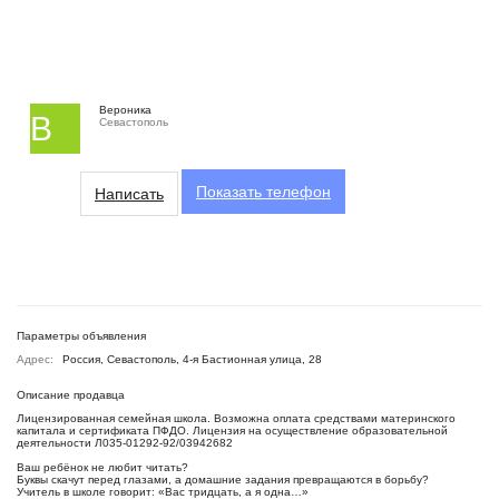
Вероника
В
Севастополь
Показать
телефон
Написать
Параметры объявления
Адрес:
Россия, Севастополь, 4-я Бастионная улица, 28
Описание продавца
Лицензированная семейная школа. Возможна оплата средствами материнского
капитала и сертификата ПФДО. Лицензия на осуществление образовательной
деятельности Л035-01292-92/03942682
Ваш ребёнок не любит читать?
Буквы скачут перед глазами, а домашние задания превращаются в борьбу?
Учитель в школе говорит: «Вас тридцать, а я одна…»