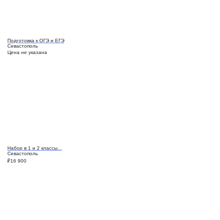
Подготовка к ОГЭ и ЕГЭ
Севастополь
Цена не указана
Набор в 1 и 2 классы...
Севастополь
₽
16 900