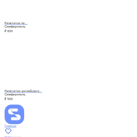
Репетитор по...
Симферополь
₽
600
Репетитор английского...
Симферополь
₽
500
Главная