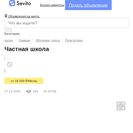
Подать объявление
Бизнес-аккаунты
Объявления на карте
Категории
назад
Главная
Обучение, курсы
Репетиторы
Частная школа
от 18 000
₽
/Месяц
17.12.2025
193
ID 16756