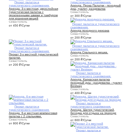
5
Прокат палаток и
туристического снаряжения.
туристического снаряжения.
Аренда. Прока Палатки - походный
Аренда. 3-х местная, двухслойная
душ, туалет, раздевалка
туристическая палатка с
Севастополь
проклеенными швами и тамбуром
от 300
₽
/Сутки
для хранения вещей
Севастополь
1
Прокат палаток и туристического
от 450
₽
/Сутки
снаряжения.
Аренда походного рюкзака
Севастополь
от 200
₽
/Сутки
1
Прокат палаток и туристического
3
Прокат палаток и
снаряжения.
туристического снаряжения.
Аренда Спального мешка.
Прокат 3-х местной туристической
Севастополь
палатки.
от 200
₽
/Сутки
Севастополь
от 200
₽
/Сутки
5
Прокат палаток и
туристического снаряжения.
Аренда. Каркасная палатка
походный душ - раздевалка - туалет
Bestway
Севастополь
от 400
₽
/Сутки
4
Прокат палаток и
5
Прокат палаток и
туристического снаряжения.
туристического снаряжения.
Аренда. Шатер туристический,
Аренда. 6-и местная кемпинговая
беседка для отдыха на природе
палатка с 2 спальнями.
Севастополь
Севастополь
от 600
₽
/Сутки
от 800
₽
/Сутки
4
Прокат палаток и