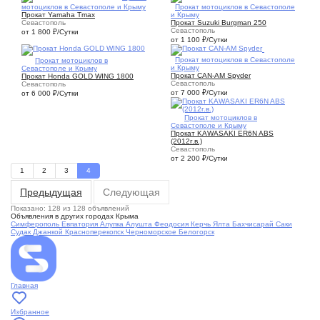
мотоциклов в Севастополе и Крыму
1
Прокат мотоциклов в Севастополе
Прокат Yamaha Tmax
и Крыму
Севастополь
Прокат Suzuki Burgman 250
Севастополь
от 1 800
₽
/Сутки
от 1 100
₽
/Сутки
1
Прокат мотоциклов в Севастополе
1
Прокат мотоциклов в
и Крыму
Севастополе и Крыму
Прокат CAN-AM Spyder
Прокат Hоnda GOLD WING 1800
Севастополь
Севастополь
от 7 000
₽
/Сутки
от 6 000
₽
/Сутки
1
Прокат мотоциклов в
Севастополе и Крыму
Прокат KAWASAKI ER6N ABS
(2012г.в.)
Севастополь
от 2 200
₽
/Сутки
1
2
3
4
Предыдущая
Следующая
Показано: 128 из 128 объявлений
Объявления в других городах Крыма
Симферополь
Евпатория
Алупка
Алушта
Феодосия
Керчь
Ялта
Бахчисарай
Саки
Судак
Джанкой
Красноперекопск
Черноморское
Белогорск
Главная
Избранное