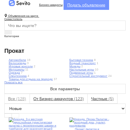
Подать объявление
Бизнес-аккаунты
Объявления на карте
Севастополь
Категории
Прокат
Автомобили
18
Бытовая техника
8
Велосипеды
3
Водный транспорт
1
Игровые консоли
2
Мопеды
2
Мотоциклы
11
Настольные игры
10
Одежда
7
Подвижные игры
1
Спецтехника
4
Строительный инструмент
24
Товары для отдыха на природе
37
Показать все
Все параметры
Все
(128)
От Бизнес-аккаунтов
(123)
Частные
(5)
4
Прокат палаток и