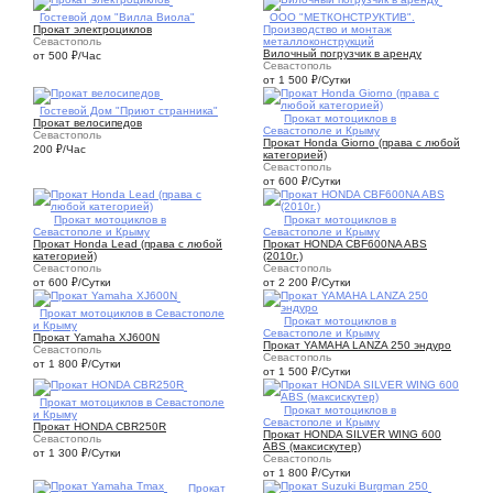
5
Гостевой дом "Вилла Виола"
2
ООО "МЕТКОНСТРУКТИВ".
Прокат электроциклов
Производство и монтаж
Севастополь
металлоконструкций
Вилочный погрузчик в аренду
от 500
₽
/Час
Севастополь
от 1 500
₽
/Сутки
2
Гостевой Дом "Приют странника"
1
Прокат мотоциклов в
Прокат велосипедов
Севастополе и Крыму
Севастополь
Прокат Hоnda Giorno (права с любой
200
₽
/Час
категорией)
Севастополь
от 600
₽
/Сутки
1
Прокат мотоциклов в
1
Прокат мотоциклов в
Севастополе и Крыму
Севастополе и Крыму
Прокат Hоnda Lead (права с любой
Прокат HONDA CBF600NA ABS
категорией)
(2010г.)
Севастополь
Севастополь
от 600
₽
/Сутки
от 2 200
₽
/Сутки
1
Прокат мотоциклов в Севастополе
1
Прокат мотоциклов в
и Крыму
Севастополе и Крыму
Прокат Yamaha XJ600N
Прокат YAMAHA LANZA 250 эндуро
Севастополь
Севастополь
от 1 800
₽
/Сутки
от 1 500
₽
/Сутки
1
Прокат мотоциклов в Севастополе
1
Прокат мотоциклов в
и Крыму
Севастополе и Крыму
Прокат HONDA CBR250R
Прокат HONDA SILVER WING 600
Севастополь
ABS (максискутер)
от 1 300
₽
/Сутки
Севастополь
от 1 800
₽
/Сутки
1
Прокат