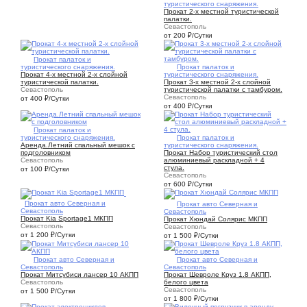
туристического снаряжения.
Прокат 2-х местной туристической
палатки.
Севастополь
от 200
₽
/Сутки
4
Прокат палаток и
туристического снаряжения.
3
Прокат палаток и
Прокат 4-х местной 2-х слойной
туристического снаряжения.
туристической палатки.
Прокат 3-х местной 2-х слойной
Севастополь
туристической палатки с тамбуром.
Севастополь
от 400
₽
/Сутки
от 400
₽
/Сутки
1
Прокат палаток и
туристического снаряжения.
1
Прокат палаток и
Аренда.Летний спальный мешок с
туристического снаряжения.
подголовником
Прокат Набор туристический стол
Севастополь
алюминиевый раскладной + 4
стула.
от 100
₽
/Сутки
Севастополь
от 600
₽
/Сутки
1
Прокат авто Северная и
1
Прокат авто Северная и
Севастополь
Севастополь
Прокат Kia Sportage1 МКПП
Прокат Хюндай Солярис МКПП
Севастополь
Севастополь
от 1 200
₽
/Сутки
от 1 500
₽
/Сутки
1
Прокат авто Северная и
6
Прокат авто Северная и
Севастополь
Севастополь
Прокат Митсубиси лансер 10 АКПП
Прокат Шевроле Круз 1.8 АКПП,
Севастополь
белого цвета
Севастополь
от 1 500
₽
/Сутки
от 1 800
₽
/Сутки