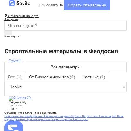
Подать объявление
Бизнес-аккаунты
Объявления на карте
Феодосия
Категории
Строительные материалы в Феодосии
Ондулин
1
Все параметры
Все
(1)
От Бизнес-аккаунтов
(0)
Частные
(1)
3
Ондулин б/у
Феодосия
300
₽
Объявления в других городах Крыма
Севастополь
Симферополь
Евпатория
Алупка
Алушта
Керчь
Ялта
Бахчисарай
Саки
Судак
Джанкой
Красноперекопск
Черноморское
Белогорск