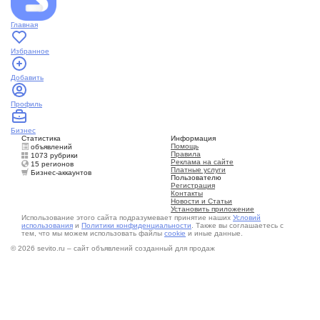
Главная
Избранное
Добавить
Профиль
Бизнес
Статистика
Информация
Помощь
объявлений
Правила
1073 рубрики
Реклама на сайте
15 регионов
Платные услуги
Бизнес-аккаунтов
Пользователю
Регистрация
Контакты
Новости и Статьи
Установить приложение
Использование этого сайта подразумевает принятие наших
Условий
использования
и
Политики конфиденциальности
. Также вы соглашаетесь с
тем, что мы можем использовать файлы
cookie
и иные данные.
© 2026 sevito.ru – сайт объявлений созданный для продаж