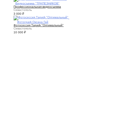
1
Видеосъемка "ТРАПЕЗНИКОВ"
Профессиональная видеосъемка
Севастополь
3 000
₽
12
Фотограф Оксана Гай
Фотосессия Тариф "Оптимальный"
Севастополь
10 000
₽