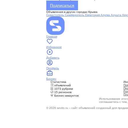
Подписаться
Объявления в других городах Крыма
Севастополь
Симферополь
Евпатория
Алупка
Алушта
Кер
Главная
Избранное
Добавить
Профиль
Бизнес
Статистика
Ин
По
объявлений
Пр
1073 рубрики
Ре
15 регионов
Пл
Бизнес-аккаунтов
Использование этог
соглашаетесь с тем
© 2026 sevito.ru – сайт объявлений созданный для продаж