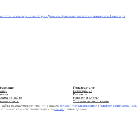
чь
Ялта
Бахчисарай
Саки
Судак
Джанкой
Красноперекопск
Черноморское
Белогорск
формация
Пользователю
мощь
Регистрация
авила
Контакты
клама на сайте
Новости и Статьи
атные услуги
Установить приложение
о сайта подразумевает принятие наших
Условий использования
и
Политики конфиденциаль
, что мы можем использовать файлы
cookie
и иные данные.