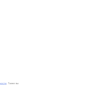
ности
. Также вы