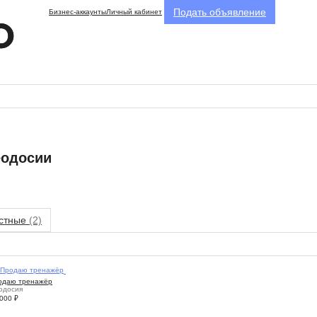
Подать объявление
Бизнес-аккаунты
Личный кабинет
еодосии
стные
(2)
5
одаю тренажёр
одосия
 000
₽